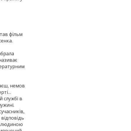
тав фільм
сенка.
абрала
 називає
ітературним
ваєш, немов
ерті…
 службі в
ужині.
сучасників,
є відповідь
ки людиною
приречений