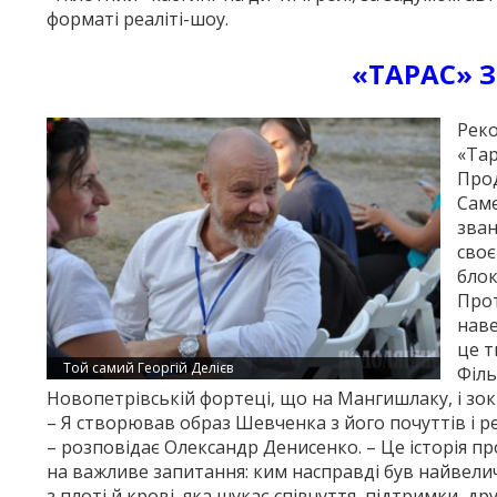
форматі реаліті-шоу.
«ТАРАС» З
Реко
«Тар
Прод
Саме
зван
своє
блок
Прот
наве
це т
Той самий Георгій Делієв
Філь
Новопетрівській фортеці, що на Мангишлаку, і зок
– Я створював образ Шевченка з його почуттів і реф
– розповідає Олександр Денисенко. – Це історія пр
на важливе запитання: ким насправді був найвели
з плоті й крові, яка шукає співчуття, підтримки, д