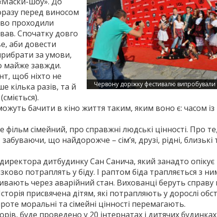
 «Маски-шоу». До
Щоразу перед виносом
ково проходили
ував. Спочатку довго
е, аби довести
прибрати за умови,
ло майже завжди.
нт, щоб ніхто не
Червону доріжку фестивалю випробували в
е кілька разів, та й
сміється).
ожуть бачити в кіно життя таким, яким воно є: часом із
е фільм сімейний, про справжні людські цінності. Про те
буваючи, що найдорож­че – сім’я, друзі, рідні, близькі т
директора дитбудинку Сан Санича, який занадто опікує
зково потраплять у біду. І раптом біда трапляється з ни
ривають через аварійний стан. Вихованці беруть справу 
сторія присвячена дітям, які потрапляють у дорослі обст
роте моральні та сімейні цінності перемагають.
торів, буде проведено у 20 інтернатах і дитячих будинках