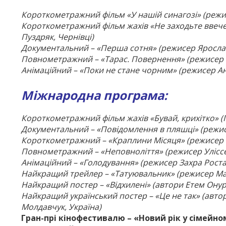
Короткометражний фільм «У нашій синагозі» (режис
Короткометражний фільм жахів «Не заходьте ввечер
Пуздряк, Чернівці)
Документальний – «Перша сотня» (режисер Ярослав
Повнометражний – «Тарас. Повернення» (режисер О
Анімаційний – «Поки не стане чорним» (режисер Ан
Міжнародна програма:
Короткометражний фільм жахів «Бу­вай, крихітко» (Па
Документальний – «Повідомлення в пляшці» (режис
Короткометражний – «Краплини Місяця» (режисер Й
Повнометражний – «Неповноліття» (режисер Уліссе 
Анімаційний – «Голодування» (режисер Захра Роста
Найкращий трейлер – «Татуювальник» (режисер Ма
Найкращий постер – «Відхилені» (автори Етем Онур 
Найкращий український постер – «Це не так» (автор
Молдавчук, Украї­на)
Гран-прі кінофестивалю – «Новий рік у сімейн