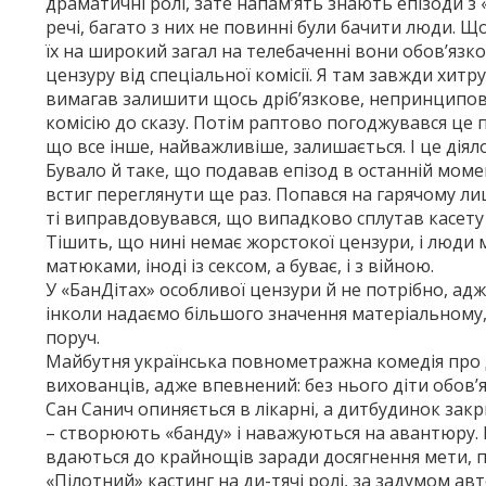
драматичні ролі, зате напам’ять знають епізоди з
речі, багато з них не повинні були бачити люди. 
їх на широкий загал на телебаченні вони обов’яз
цензуру від спеціальної комісії. Я там завжди хитр
вимагав залишити щось дріб’язкове, непринципов
комісію до сказу. Потім раптово погоджувався це 
що все інше, найважливіше, залишається. І це ді­я
Бувало й таке, що подавав епізод в останній моме
встиг переглянути ще раз. Попався на гарячому лиш
ті виправдовувався, що випадково сплутав касету (
Тішить, що нині немає жорстокої цензури, і люди м
матюками, іноді із сексом, а буває, і з війною.
У «БанДітах» особливої цензури й не потрібно, адж
інколи надаємо більшого значення матеріальному, за
поруч.
Майбутня українська повнометражна комедія про 
вихованців, адже впевнений: без нього діти обов’я
Сан Санич опиняється в лікарні, а дитбудинок зак
– створюють «банду» і наважуються на авантюру. І
вдаються до крайнощів заради досягнення мети, п
«Пілотний» кастинг на ди­-тячі ролі, за задумом ав