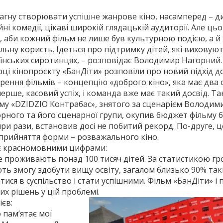
агну створювати успішне жанрове кіно, насамперед – ди
йні комедії, цікаві широкій глядацькій аудиторії. Але ць
, аби кожний фільм не лише був культурною подією, а й
ільну користь. Ідеться про підтримку дітей, які виховуют
їнських сиротинцях, – розповідає Володимир Нагорний.
ці кінопроєкту «Бан­Діти» розповіли про новий підхід д
рення фільмів – концепцію «доброго кіно», яка має два 
ерше, касовий успіх, і команда вже має такий досвід. Так
му «DZIDZIO Контрабас», знятого за сценарієм Володим
рного та його сценарної групи, окупив бюджет фільму б
ри рази, встановив досі не побитий рекорд. По-друге, це
сприй­няття форми – розважального кіно.
ає красномовними цифрами:
е проживають понад 100 тисяч дітей. За статистикою гр
ють змогу здобути вищу освіту, загалом близько 90% так
ися в суспільство і стати успішними. Фільм «БанДіти» і п
х рішень у цій проблемі.
ієв:
 пам’ятає мої