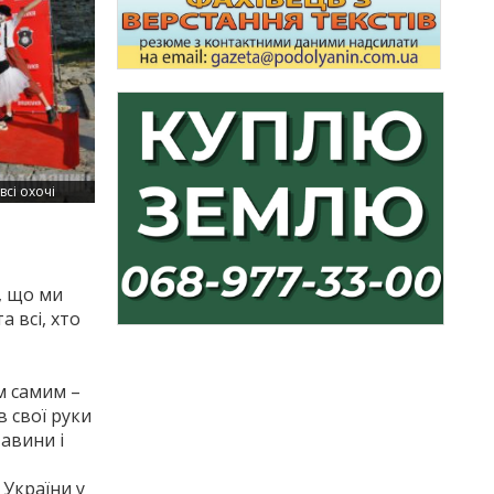
сі охочі
, що ми
а всі, хто
м самим –
в свої руки
авини і
 України у