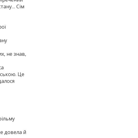
стану… Сім
рої
ану
х, не знав,
са
йською. Це
далося
фільму
Це довела й