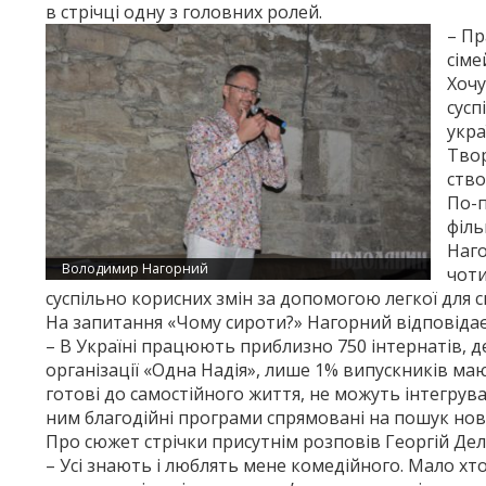
в стрічці одну з головних ролей.
– Пр
сіме
Хочу
сусп
укра
Твор
ство
По-п
філь
Наго
Володимир Нагорний
чоти
суспільно корисних змін за допомогою легкої для 
На запитання «Чому сироти?» Нагорний відповід
– В Україні працюють приблизно 750 інтернатів, д
організації «Одна Надія», лише 1% випускників ма
готові до самостійного життя, не можуть інтегруват
ним благодійні програми спрямовані на пошук нови
Про сюжет стрічки присутнім розповів Георгій Дел
– Усі знають і люблять мене комедійного. Мало хто