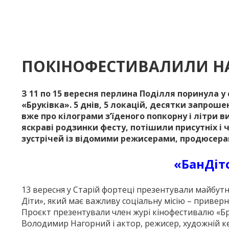
ПОКІНОФЕСТИВАЛИЛИ НА
З 11 по 15 вересня перлина Поділля поринула у 
«Бруківка». 5 днів, 5 локацій, десятки запроше
вже про кілограми з’їденого попкорну і літри
яскраві родзинки фесту, потішили присутніх і
зустрічей із відомими режисерами, продюсер
«БанДіт
13 вересня у Старій форте­ці презентували майбутн
Діти», який має важливу соціальну місію – приверн
Проєкт презентували член журі кінофестивалю «Бру
Володимир Нагорний і актор, режисер, художній к