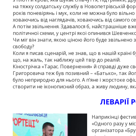
на тяжку солдатську службу в Новопетрівській фор
років поневірянь і мук, коли не можна було вільн
ховаючись від наглядачів, ховаючись від самого с
А потім звільнення. Здавалося б, найстрашніше вж
політичної схеми, у центрі якої опинився Шевченко
Чи міг він знати, якою ціною його буде звільнено 
свободу?
Коли я писав сценарій, не знав, що в нашій країні 
що, на жаль, так наближу цей твір до реалій.
Кінострічка «Тарас. Повернення» й справді дуже своє
Григоровича теж був позивний – «Батько», так йог
було неприродно для нього. А п’яне і жорстоке офі
створити не іконописний образ, а живу людину, яка
ЛЕВАРІЇ 
Наприкінці фестив
«Одного разу у міс
організатора «Брук