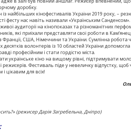
в, адже в залі був повний аншлаг. Режисер впевнений, що
орчому доробку.
 із найбільших кінофестивалів України 2019 року, – ре
ості фесту нас навіть називали «Українським Санденсом».
 живої аудиторії на кінопоказах та різноманітних перфо
ників, які приїхали представляти свої роботи в Кам’янец
з Франції, США, Німеччини та України. Сумлінна робота 
х десятків волонтерів із 10 областей України допомогл
авді професійним і стати гордістю міста.
ати українське кіно на вищому рівні, підтримувати мол
 і режисерів. Фестиваль піде у невеличку відпустку, щоб
і цікавим для всіх!
Оль
сить?» (режисер Дарія Загребельна, Дніпро)
: