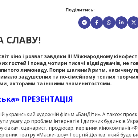
Поділитись:
 СЛАВУ!
світ кіно і розваг завдяки ІІІ Міжнародному кінофе
них гостей і понад чотири тисячі відвідувачів, не г
 випитого лимонаду. Попри шалений ритм, насичену п
 чимало задушевних та по-сімейному теплих творчи
ами, акторами та іншими знаменитостями.
ська» ПРЕЗЕНТАЦІЯ
ій український художній фільм «БанДіти». А також проєк
ути увагу до проблем інтернатів і дитячих будинків Укра
ківка», сценарист, продюсер, керівник кіно­ком­панії «
ерівник театру «Маски-шоу» Георгій Делієв, який буде 