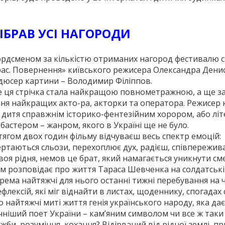
ІБРАВ УСІ НАГОРОДИ
рдсменом за кількістю отриманих нагород фестивалю с
ас. Повернення» київського режисера Олександ­ра Дени
юсер кар­тини – Володимир Філіппов.
 ця стрічка стала найкращою повнометражною, а ще з
ня найкращих акто­-ра, актор­ки та оператора. Режисер
 дитя справж­нім історико-фентезійним хо­рором, або л
бастером – жан­ром, якого в Україні ще не було.
ягом двох годин фільму відчу­ваєш весь спектр емоцій:
ртаються сльози, перехоп­лює дух, радієш, співпережи­
воя рідня, немов це брат, який намагається уникнути см
м розповідає про життя Тараса Шевченка на солдатській
рема найтяжчі для нього останні тижні перебування на ч
лексій, які міг віднайти в листах, щоденнику, спогадах 
о найтяжчі миті життя генія українського народу, яка да
чніший поет України – кам’яним символом чи все ж та
ружби, розуміння, кохання? Відірваний від рідної землі, 