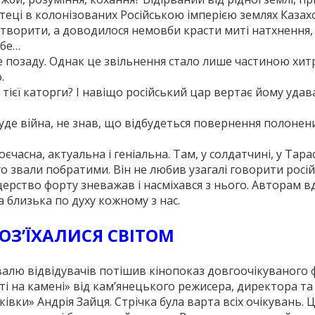
теці в колонізованих Російською імперією землях Казах
о творити, а доводилося немовби красти миті натхнення,
ебе…
е позаду. Однак це звільнення стало лише частиною хит
.
з тієї каторги? І навіщо російський цар вертає йому удав
буде війна, не знав, що відбудеться повернення полонени
часна, актуальна і ге­ніальна. Там, у солдатчині, у Тара
о звали побратими. Він не любив узагалі говорити росі
церство форту зневажав і насміхався з нього. Авторам в
 близька по духу кожному з нас.
РОЗ’ЇХАЛИСЯ СВІТОМ
алю відві­дувачів потішив кінопоказ дов­гоочікуваного 
ті на камені» від кам’я­нецького режисера, директора та
івки» Анд­рія Зайця. Стрічка була варта всіх очікувань. 