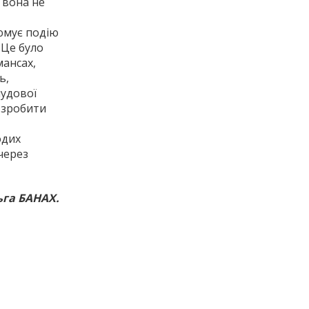
 вона не
зюмує подію
 Це було
мансах,
ь,
чудової
а зробити
одих
 через
га БАНАХ.