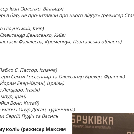
ер Іван Орленко, Вінниця)
і в бар, не прочитавши про нього відгук» (режисер Ста
 Пілунський, Київ)
лек­сандр Денисенко, Київ)
астасія Фалілеєва, Кременчук, Полтавська область)
бло С. Пас­тор, Іспанія)
ери Семмі Госсеннир та Олександр Брехер, Франція)
орам Евер-Хадані, Ізраїль)
Лендаро, Італія)
мпур, Іран)
йкл Вонг, Китай)
Білгіч і Онур Доган, Туреччина)
и Сергій Пудіч та Василь
ому колі» (режисер Максим