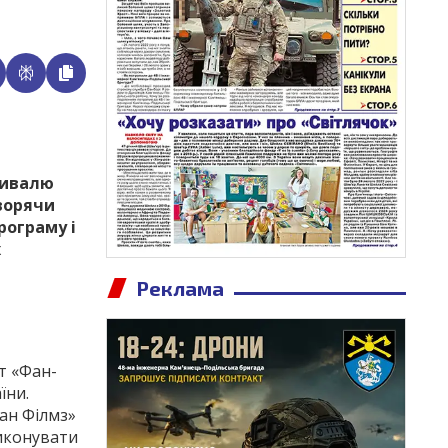
стивалю
оворячи
рограму і
х
Реклама
т «Фан­
їни.
Фан Філмз»
виконувати