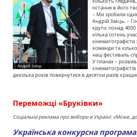
кількість глядачі
остання в його тв
– Ми зробили один
Андрій Заєць. – Г
круто: понад 4000
кілька сотень учас
кінематографісти 
команди та кілько
наш фестиваль спр
У планах – розвив
Андрій Заєць
кінематографістів
декілька років повернутися в десятки разів кращим 
Переможці «Бруківки»
Соціальна реклама про вибори в Україні: «Може, до
Українська конкурсна програма