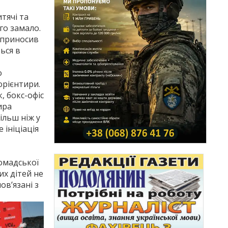
тячі та
ого замало.
 приносив
ься в
о
орієнтири.
, бокс-офіс
ира
ільш ніж у
 ініціація
омадської
их дітей не
ов’язані з