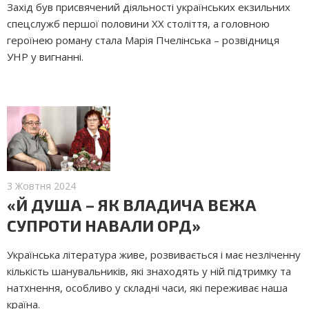
Захід був присвячений діяльності українських екзильних
спецслужб першої половини ХХ століття, а головною
героїнею роману стала Марія Пчелінська – розвідниця
УНР у вигнанні.
3 Жовтня 2024
«Й ДУША – ЯК ВЛАДИЧА ВЕЖА
СУПРОТИ НАВАЛИ ОРД»
Українська література живе, розвивається і має незліченну
кількість шанувальників, які знаходять у ній підтримку та
нат­хнення, особливо у складні часи, які переживає наша
країна.