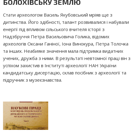
БОЛОХІВСЬКУ ЗЕМЛЮ
Стати археологом Василь Якубовсь­кий мріяв ще з
дитинства. Його здібнос­ті, талант розвивалися і набували
енергії під впливом сільського вчителя історії з
Надзбруччя Петра Васильовича Голика, відомих
археологів Оксани Ганіної, Іона Винокура, Петра Толочка
та інших. Неабияке значення мала підтримка видатних
учених, дружба з ними. В результаті невтомної праці він з
успіхом захис­тив в Інституті археології НАН України
кандидатську дисертацію, склав посібник з архео­логії та
підручник з музеє­знавства.