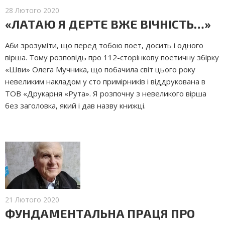
28 Лютого 2020
«ЛАТАЮ Я ДЕРТЕ ВЖЕ ВІЧНІСТЬ…»
Аби зрозуміти, що перед тобою поет, досить і одного
вірша. Тому розповідь про 112-сторінкову поетичну збірку
«Шви» Олега Мучника, що побачила світ цього року
невеликим накладом у сто примірників і віддрукована в
ТОВ «Друкарня «Рута». Я розпочну з невеликого вірша
без заголовка, який і дав назву книжці.
21 Лютого 2020
ФУНДАМЕНТАЛЬНА ПРАЦЯ ПРО