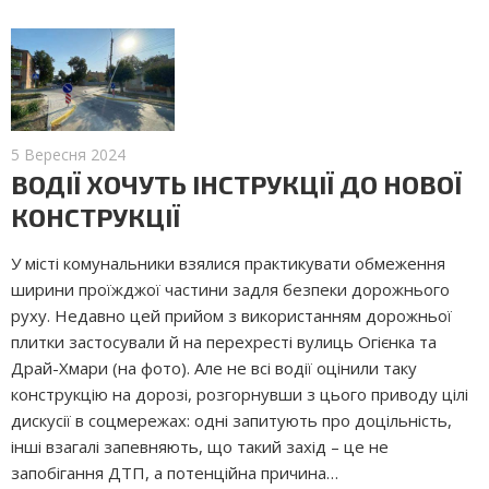
5 Вересня 2024
ВОДІЇ ХОЧУТЬ ІНСТРУКЦІЇ ДО НОВОЇ
КОНСТРУКЦІЇ
У місті комунальники взялися практикувати обмеження
ширини проїжджої частини задля безпеки дорожнього
руху. Недавно цей прийом з використанням дорожньої
плитки застосували й на перехресті вулиць Огієнка та
Драй-Хмари (на фото). Але не всі водії оцінили таку
конструкцію на дорозі, розгорнувши з цього приводу цілі
дискусії в соц­мережах: одні запитують про доцільність,
інші взагалі запевняють, що такий захід – це не
запобігання ДТП, а потенційна причина…