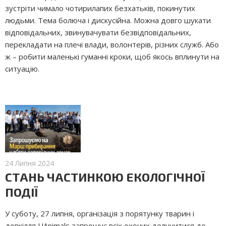
зустріти чимало чотирилапих безхатьків, покинутих
людьми. Тема болюча і дискусійна. Можна довго шукати
відповідальних, звинувачувати безвідповідальних,
перекладати на плечі влади, волонтерів, різних служб. Або
ж – робити маленькі гуманні кроки, щоб якось вплинути на
ситуацію.
24 Липня 2024
СТАНЬ ЧАСТИНКОЮ ЕКОЛОГІЧНОЇ
ПОДІЇ
У суботу, 27 липня, організація з порятунку тварин і
довкілля UAnimals запрошує всіх охочих долучитися до