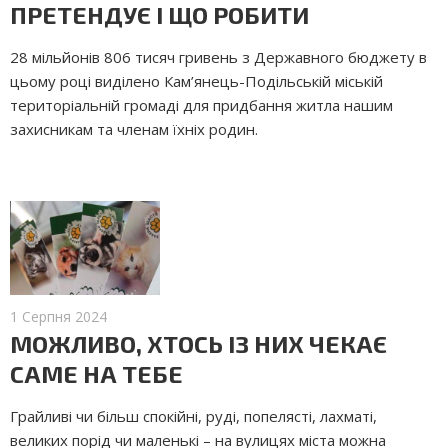
ПРЕТЕНДУЄ І ЩО РОБИТИ
28 мільйонів 806 тисяч гривень з Державного бюджету в
цьому році виділено Кам’янець-Поділь­ській міській
територіальній громаді для придбання житла нашим
захисникам та членам їхніх родин.
1 Серпня 2024
МОЖЛИВО, ХТОСЬ ІЗ НИХ ЧЕКАЄ
САМЕ НА ТЕБЕ
Грайливі чи більш спокійні, руді, попелясті, лахматі,
великих порід чи маленькі – на вулицях міста можна