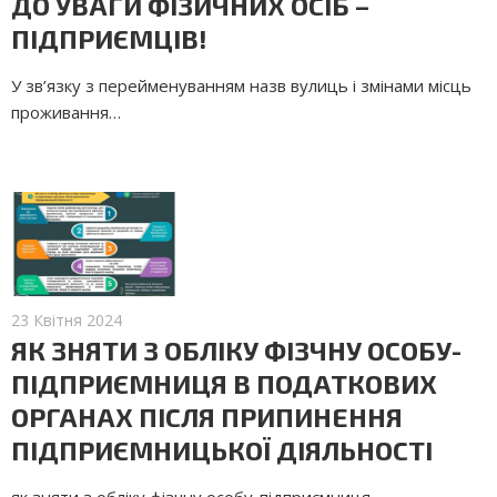
ДО УВАГИ ФIЗИЧНИХ ОСIБ –
ПIДПРИЄМЦIВ!
У зв’язку з перейменуванням назв вулиць і змінами місць
проживання…
23 Квітня 2024
ЯК ЗНЯТИ З ОБЛІКУ ФІЗЧНУ ОСОБУ-
ПІДПРИЄМНИЦЯ В ПОДАТКОВИХ
ОРГАНАХ ПІСЛЯ ПРИПИНЕННЯ
ПІДПРИЄМНИЦЬКОЇ ДІЯЛЬНОСТІ
як зняти з обліку фізчну особу-підприємниця…