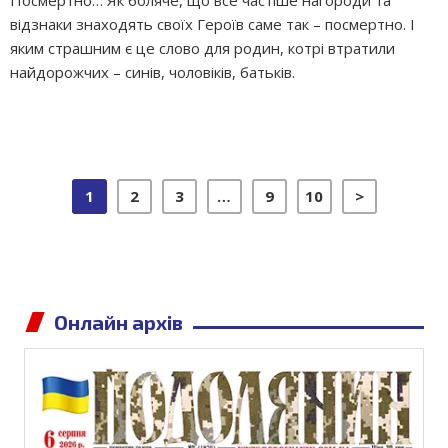
Посмертно… Як боляче, що все частіше нагороди та
відзнаки знаходять своїх Героїв саме так – посмертно. І
яким страшним є це слово для родин, котрі втратили
найдорожчих – синів, чоловіків, батьків.
1
2
3
…
9
10
>
Онлайн архів