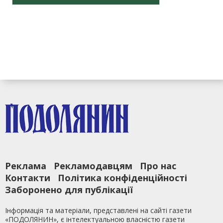
Реклама
Рекламодавцям
Про нас
Контакти
Політика конфіденційності
Заборонено для публікації
Інформація та матеріали, представлені на сайті газети
«ПОДОЛЯНИН», є інтелектуальною власністю газети