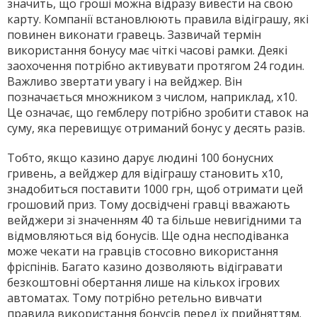
значить, що гроші можна відразу вивести на свою
карту. Компанії встановлюють правила відіграшу, які
повинен виконати гравець. Зазвичай термін
використання бонусу має чіткі часові рамки. Деякі
заохочення потрібно активувати протягом 24 годин.
Важливо звертати увагу і на вейджер. Він
позначається множником з числом, наприклад, x10.
Це означає, що гемблеру потрібно зробити ставок на
суму, яка перевищує отриманий бонус у десять разів.
Тобто, якщо казино дарує людині 100 бонусних
гривень, а вейджер для відіграшу становить x10,
знадобиться поставити 1000 грн, щоб отримати цей
грошовий приз. Тому досвідчені гравці вважають
вейджери зі значенням 40 та більше невигідними та
відмовляються від бонусів. Ще одна несподіванка
може чекати на гравців стосовно використання
фріспінів. Багато казино дозволяють відігравати
безкоштовні обертання лише на кількох ігрових
автоматах. Тому потрібно ретельно вивчати
правила використання бонусів перед їх прийняттям.