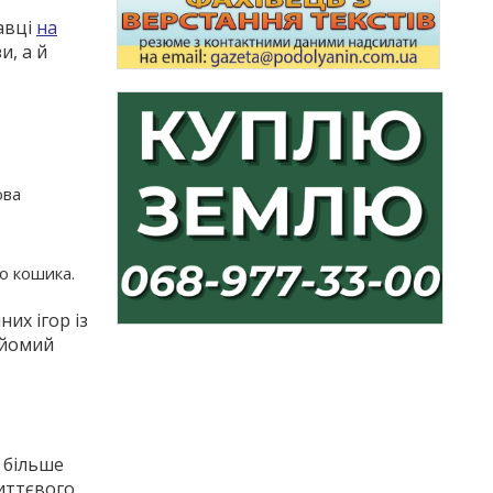
авці
на
и, а й
ова
о кошика.
их ігор із
айомий
 більше
миттєвого