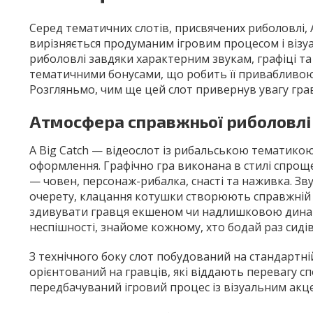
Серед тематичних слотів, присвячених риболовлі, 
вирізняється продуманим ігровим процесом і віз
риболовлі завдяки характерним звукам, графіці та 
тематичними бонусами, що робить її привабливою 
Розгляньмо, чим ще цей слот привернув увагу грав
Атмосфера справжньої риболовлі
A Big Catch — відеослот із рибальською тематикою
оформлення. Графічно гра виконана в стилі спроще
— човен, персонаж-рибалка, снасті та наживка. Зв
очерету, клацання котушки створюють справжній а
здивувати гравця екшеном чи надлишковою динам
неспішності, знайоме кожному, хто бодай раз сидів
З технічного боку слот побудований на стандартній 
орієнтований на гравців, які віддають перевагу с
передбачуваний ігровий процес із візуальним акц