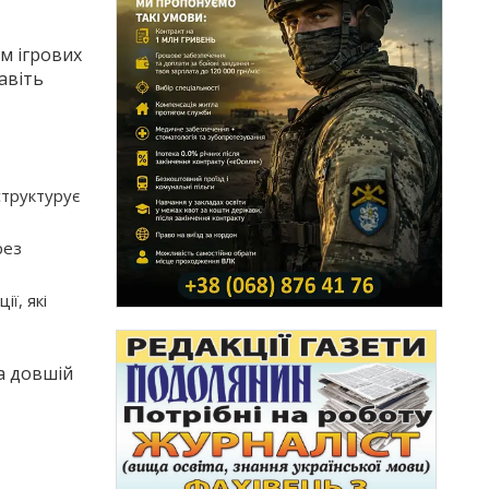
ям ігрових
авіть
структурує
рез
ї, які
а довшій