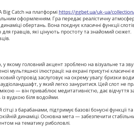
A Big Catch на платформі
https://ggbet.ua/uk-ua/collection
уальним оформленням. Гра передає реалістичну атмосфе
динаміці обертань. Вона поєднує класичні функції слотів
для гравців, які цінують простоту та знайомий сюжет.
ців.
, у якому головний акцент зроблено на візуальне та зв
ної мультяшної ілюстрації: на екрані присутні класичні
уковий супровід заслуговує на окрему увагу: бризки води
удіоландшафт, у який легко зануритися. Цей слот не пр
ікою — він приваблює медитативністю, дає відчуття з
 із вудкою біля водойми.
сітці з барабанами, підтримує базові бонусні функції та
покійній динаміці. Основна мета — забезпечити стабільн
ентом на тематику риболовлі.