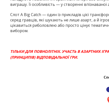
виграшу. Її особливість — у створенні впізнаваної
Слот A Big Catch — один із прикладів цієї трансфо
серед гравців, які шукають не лише азарт, а й ігро
цікавиться риболовлею або просто цінує тематичні
вибором.
ТІЛЬКИ ДЛЯ ПОВНОЛІТНІХ.
УЧАСТЬ В АЗАРТНИХ ІГ
(ПРИНЦИПІВ) ВІДПОВІДАЛЬНОЇ ГРИ.
Сп