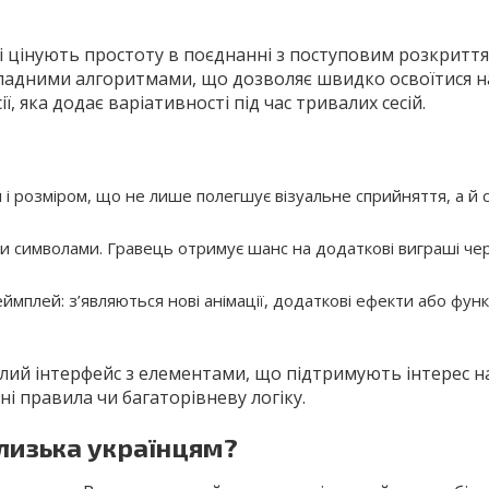
які цінують простоту в поєднанні з поступовим розкритт
ладними алгоритмами, що дозволяє швидко освоїтися н
, яка додає варіативності під час тривалих сесій.
і розміром, що не лише полегшує візуальне сприйняття, а й 
и символами. Гравець отримує шанс на додаткові виграші че
мплей: з’являються нові анімації, додаткові ефекти або функці
ілий інтерфейс з елементами, що підтримують інтерес н
ні правила чи багаторівневу логіку.
лизька українцям?