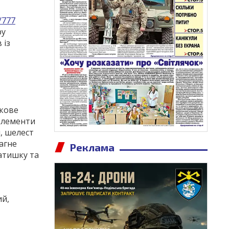
/777
ру
 із
укове
 елементи
, шелест
агне
Реклама
атишку та
ий,