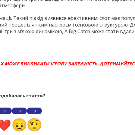
 атмосфери.
рмації. Такий підхід виявився ефективним: слот має попу
вий процес із чітким настроєм і сенсовою структурою. Дл
 ігри з м’якою динамікою, A Big Catch може стати вдал
РАХ МОЖЕ ВИКЛИКАТИ ІГРОВУ ЗАЛЕЖНІСТЬ. ДОТРИМУЙТЕ
одобалась стаття?
0
0
0