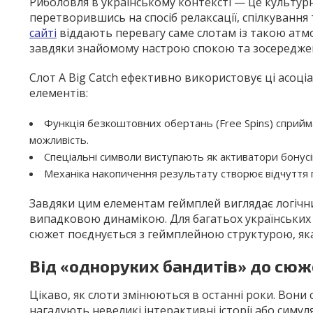
Риболовля в українському контексті — це культур
перетворившись на спосіб релаксації, спілкування
сайті
віддають перевагу саме слотам із такою атмо
завдяки знайомому настрою спокою та зосереджен
Слот A Big Catch ефективно використовує ці асоціа
елементів:
Функція безкоштовних обертань (Free Spins) сприйм
можливість.
Спеціальні символи виступають як активатори бонусі
Механіка накопичення результату створює відчуття 
Завдяки цим елементам геймплей виглядає логічним
випадковою динамікою. Для багатьох українських
сюжет поєднується з геймплейною структурою, яка
Від «одноруких бандитів» до сюж
Цікаво, як слоти змінюються в останні роки. Вони
нагадують невеликі інтерактивні історії або сим