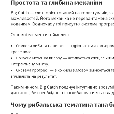
Простота та глибина механіки
Big Catch — слот, орієнтований на користувачів, 
можливостей. Його механіка не перевантажена ск
новачкам. Водночас у грі присутня система прогресії
Основні елементи геймплею:
Символи риби та наживки — відрізняються кольором 
ігрове поле.
Бонусна механіка вилову — активується спеціальним
інтерактивну мінігру.
Система прогресії — з кожним виловом змінюється гей
впливають на результат.
Таким чином, Big Catch поєднує інтуїтивно зрозум
дистанції, без необхідності заглиблюватися в склад
Чому рибальська тематика така б