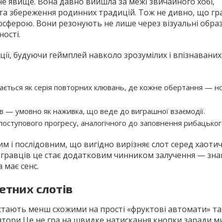
не явище. Вона давно вийшла за межі звичайного хобі,
 та збереження родинних традицій. Тож не дивно, що гр
сферою. Вони резонують не лише через візуальні образ
ості.
ції, будуючи геймплей навколо зрозумілих і впізнаваних
ається як серія повторних клювань, де кожне обертання — н
в — умовно як наживка, що веде до виграшної взаємодії.
поступового прогресу, аналогічного до заповнення рибацьког
 і послідовним, що вигідно вирізняє слот серед хаотичн
 гравців це стає додатковим чинником залучення — зн
 має сенс.
етних слотів
 стають менш схожими на прості «фруктові автомати» та
улятори Це не гра на швидке натискання кнопки заради 