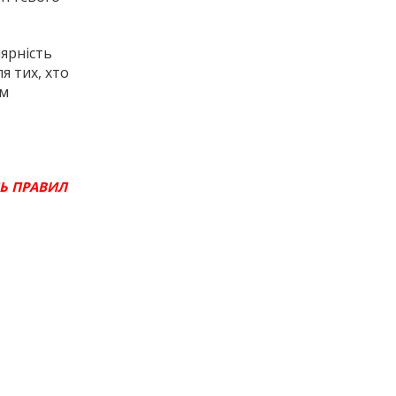
лярність
я тих, хто
им
СЬ ПРАВИЛ