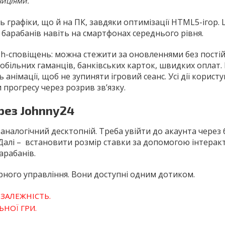
зиціями.
графіки, що й на ПК, завдяки оптимізації HTML5-ігор. 
барабанів навіть на смартфонах середнього рівня.
sh-сповіщень: можна стежити за оновленнями без пості
мобільних гаманців, банківських карток, швидких оплат. 
анімації, щоб не зупиняти ігровий сеанс. Усі дії корист
 прогресу через розрив зв’язку.
рез Johnny24
 аналогічний десктопній. Треба увійти до акаунта через
 Далі – встановити розмір ставки за допомогою інтера
арабанів.
орного управління. Вони доступні одним дотиком.
 ЗАЛЕЖНІСТЬ.
НОЇ ГРИ.