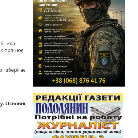
обника.
ок працює
і зберігає
у. Основні