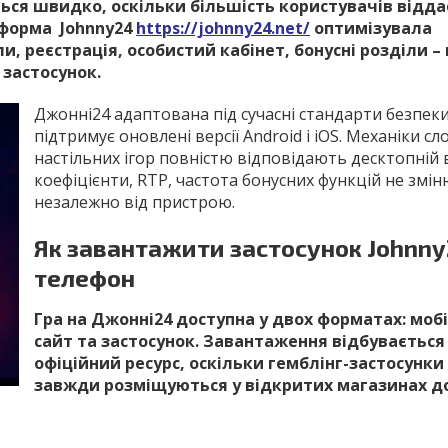
ться швидко, оскільки більшість користувачів відда
тформа Johnny24
https://johnny24.net/
оптимізувала
и, реєстрація, особистий кабінет, бонусні розділи – 
 застосунок.
Джонні24 адаптована під сучасні стандарти безпеки
підтримує оновлені версії Android і iOS. Механіки сло
настільних ігор повністю відповідають десктопній в
коефіцієнти, RTP, частота бонусних функцій не змі
незалежно від пристрою.
Як завантажити застосунок Johnny
телефон
Гра на Джонні24 доступна у двох форматах: моб
сайт та застосунок. Завантаження відбувається
офіційний ресурс, оскільки гемблінг-застосунки
завжди розміщуються у відкритих магазинах д