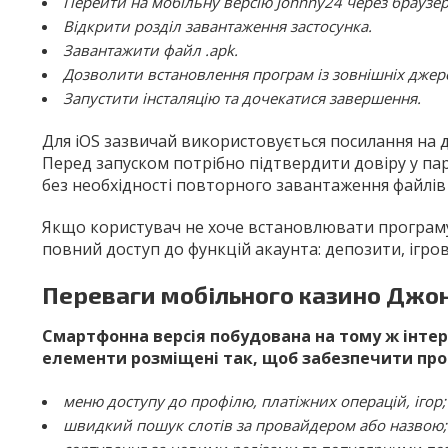
Перейти на мобільну версію Johnny24 через браузер
Відкрити розділ завантаження застосунка.
Завантажити файл .apk.
Дозволити встановлення програм із зовнішніх джер
Запустити інсталяцію та дочекатися завершення.
Для iOS зазвичай використовується посилання на 
Перед запуском потрібно підтвердити довіру у па
без необхідності повторного завантаження файлів
Якщо користувач не хоче встановлювати програму, 
повний доступ до функцій акаунта: депозити, ігров
Переваги мобільного казино Джо
Смартфонна версія побудована на тому ж інтер
елементи розміщені так, щоб забезпечити прос
меню доступу до профілю, платіжних операцій, ігор;
швидкий пошук слотів за провайдером або назвою;