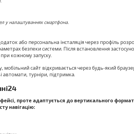
.
ел у налаштуваннях смартфона.
додаток або персональна інсталяція через профіль розр
раметрах безпеки системи. Після встановлення застосун
 при кожному запуску.
мобільний сайт відкривається через будь-який браузер 
і автомати, турніри, підтримка.
нні24
фейсі, проте адаптується до вертикального формат
ту навігацію: