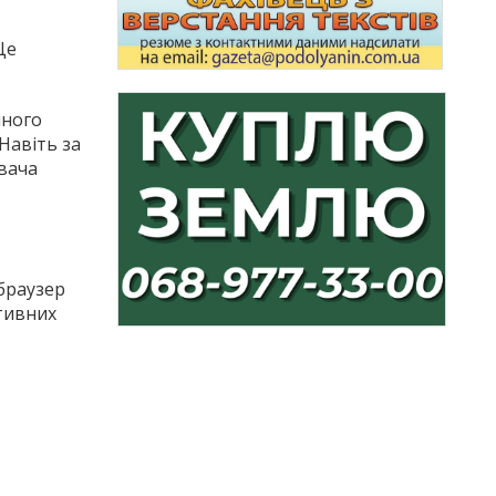
Це
йного
Навіть за
увача
 браузер
ктивних