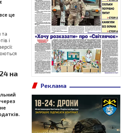
є
все це
 та
тів і
ерсії:
нюються
24 на
Реклама
ільний
 через
 не
одатків.