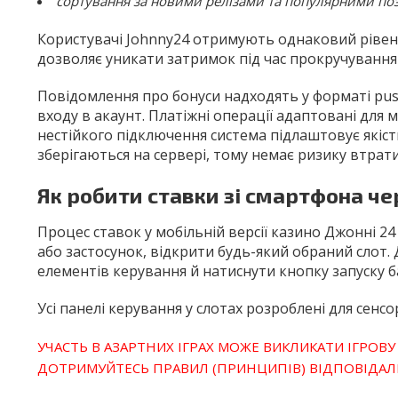
сортування за новими релізами та популярними по
Користувачі Johnny24 отримують однаковий рівень 
дозволяє уникати затримок під час прокручування 
Повідомлення про бонуси надходять у форматі pu
входу в акаунт. Платіжні операції адаптовані для 
нестійкого підключення система підлаштовує якість 
зберігаються на сервері, тому немає ризику втрати
Як робити ставки зі смартфона че
Процес ставок у мобільній версії казино Джонні 24
або застосунок, відкрити будь-який обраний слот.
елементів керування й натиснути кнопку запуску б
Усі панелі керування у слотах розроблені для сенс
УЧАСТЬ В АЗАРТНИХ ІГРАХ МОЖЕ ВИКЛИКАТИ ІГРОВУ
ДОТРИМУЙТЕСЬ ПРАВИЛ (ПРИНЦИПІВ) ВІДПОВІДАЛЬ