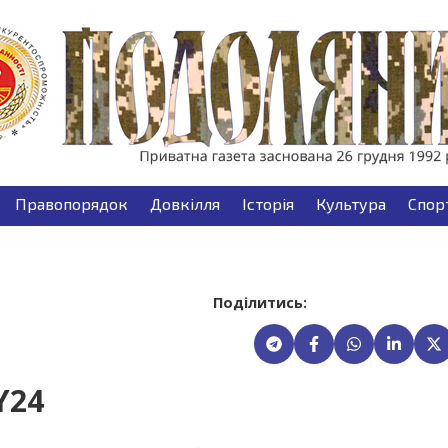
Правопорядок
Довкілля
Історія
Культура
Спор
Поділитись:
Y24