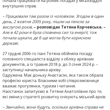
почала працювати на різних посадах у міськвідділі
внутрішніх справ.
– Працювали там разом із чоловіком. Згодом в один
день, 2 жовтня 2005 року, пішли на пенсію за
вислугою років,
– розповідає Тетяна Корчевська. –
Але в 42 роки я була сповнена сил та енергії, тож
почала шукати, де б ще могла бути корисною
державі.
27 грудня 2006-го пані Тетяна обійняла посаду
головного спеціаліста від­ділу з обліку архівних
документів, а із травня 2018 р. до 3 січня 2024 р. –
заступниці начальника архіву.
Одружена. Має доньку Анастасію, яка також обрала
професію юриста. Власними хобі співрозмовниця
вважає прогулянки, туризм і читання.
Наостанок запитуємо в Тетяни Анатоліївни про те,
які зміни у стратегії розвитку очікують міський архів:
– Звичайно, вони будуть, оскільки архівна справа не