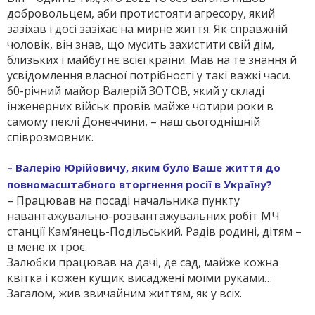
добровольцем, аби протистояти агресору, який
зазіхав і досі зазіхає на мирне життя. Як справжній
чоловік, він знав, що мусить захистити свій дім,
близьких і майбутнє всієї країни. Мав на те знання й
усвідомлення власної потрібності у такі важкі часи.
60-річний майор Валерій ЗОТОВ, який у складі
інженерних військ провів майже чотири роки в
самому пеклі Донеччини, – наш сьогоднішній
співрозмовник.
– Валерію Юрійовичу, яким було Ваше життя до
повномасштабного вторгнення росії в Україну?
– Працював на посаді начальника пункту
навантажувально-розвантажувальних робіт МЧ
станції Кам’янець-Подільський. Радів родині, дітям –
в мене їх троє.
Залюбки працював на дачі, де сад, майже кожна
квітка і кожен кущик висаджені моїми руками…
Загалом, жив звичайним життям, як у всіх.