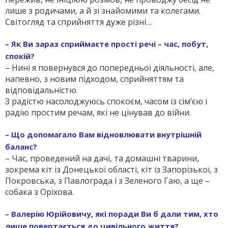
лише з родичами, а й зі знайомими та колегами.
Світогляд та сприйняття дуже різні…
– Як Ви зараз сприймаєте прості речі – час, побут,
спокій?
– Нині я повернувся до попередньої діяльності, але,
напевно, з новим підходом, сприйняттям та
відповідальністю.
З радістю насолоджуюсь спокоєм, часом із сім’єю і
радію простим речам, які не цінував до війни.
– Що допомагало Вам відновлювати внутрішній
баланс?
– Час, проведений на дачі, та домашні тварини,
зокрема кіт із Донецької області, кіт із Запорізької, з
Покровська, з Павлограда і з Зеленого Гаю, а ще –
собака з Оріхова.
– Валерію Юрійовичу, які поради Ви б дали тим, хто
лише повертається до цивільного життя?