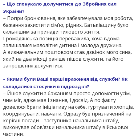
– Що спонукало долучитися до Збройних сил
України?
– Попри бронювання, яке забезпечувала моя робота,
бажання захистити сім’ю, рідних, Батьківщину було
сильнішим за принади тилового життя.
Громадянська позиція переважила, хоча вдома
залишалися малолітня дитина і молода дружина.
А визначальним поштовхом став дзвінок мого сина,
який на два місяці раніше пішов служити, та його
запрошення долучитися.
– Якими були Ваші перші враження від служби? Як
складалися стосунки в підрозділі?
– Йшов служити з бажанням просто допомогти усім,
чим міг, адже мав і знання, і досвід. А по факту
довелося брати ініціативу на себе, гуртувати хлопців,
координувати, навчати. Одразу був призначений на
керівні посади – заступника начальника штабу,
виконував обов’язки начальника штабу військової
частини.