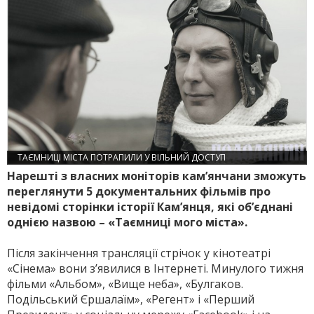
ТАЄМНИЦІ МІСТА ПОТРАПИЛИ У ВІЛЬНИЙ ДОСТУП
Нарешті з власних моніторів кам’янчани зможуть
переглянути 5 документальних фільмів про
невідомі сторінки історії Кам’янця, які об’єднані
однією назвою – «Таємниці мого міста».
Після закінчення трансляції стрічок у кінотеатрі
«Сінема» вони з’явилися в Інтернеті. Минулого тижня
фільми «Альбом», «Вище неба», «Булгаков.
Подільський Єршалаїм», «Регент» і «Перший