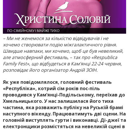
ПО-СІМЕЙНОМУ І МАЙЖЕ ТИХО
– Ми не женемося за кількістю відвідувачів і не
хочемо створювати подію міжгалактичного рівня.
Швидше навпаки, ми хо­чемо, щоб це був невеликий,
але атмосферний фестиваль, – так про «Respublica
Family Fest», що відбудеться в Кам’янці 22-24 червня,
розповідає його організатор Андрій ЗОІН.
Як уже повідомлялося, головний фестиваль
«Респуб­ліка», котрий сім років пос­-піль
проводився у Кам’янці-­Подільському, переїхав до
Хмельницького. У нас залишилася його тиха
частина, яка розважить публіку на Руській брамі
наступного вікенду. Працюватимуть дві сцени. На
головній виступлять гурти і виконавці. Ді-джеї та
елект­ронщики розмістяться на невеликій сцені в