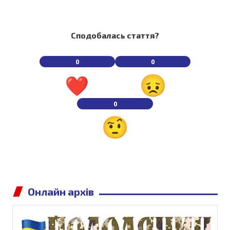
Сподобалась стаття?
0
0
0
Онлайн архів