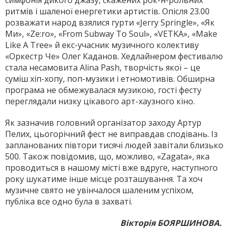
симфонія дикого джазу, скажених рок-н-рольних
ритмів і шаленої енергетики артистів. Опісля 23.00
розважати народ взялися гурти «Jerry Springle», «Як
Ми», «Ze:ro», «From Subway To Soul», «VETKA», «Make
Like A Tree» й екс-учасник музичного колективу
«Оркестр Че» Олег Каданов. Хедлайнером фестивалю
стала несамовита Alina Pash, творчість якої – це
суміш хіп-хопу, поп-музики і етномотивів. Обширна
програма не обмежувалася музикою, гості фесту
переглядали низку цікавого арт-хаузного кіно.
Як зазначив головний організатор заходу Артур
Пелих, цьогорічний фест не виправдав сподівань. Із
запланованих півтори тисячі людей завітали близько
500. Також повідомив, що, можливо, «Zagata», яка
проводиться в нашому місті вже вдруге, наступного
року шукатиме інше місце розташування. Та хоч
музичне свято не увінчалося шаленим успіхом,
публіка все одно була в захваті.
Вікторія БОЯРШИНОВА.