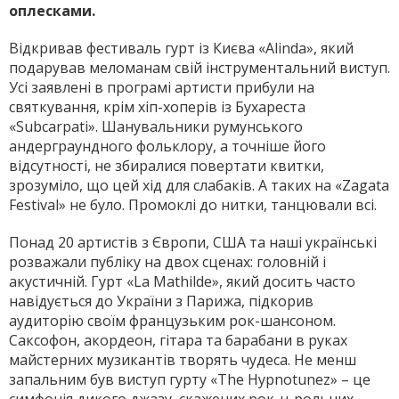
оплесками.
Відкривав фестиваль гурт із Києва «Alinda», який
подарував меломанам свій інструментальний виступ.
Усі заявлені в програмі артисти прибули на
святкування, крім хіп-хоперів із Бухареста
«Subcarpati». Шанувальники румунського
андерграундного фольклору, а точніше його
відсутності, не збиралися повертати квитки,
зрозуміло, що цей хід для слабаків. А таких на «Zagata
Festival» не було. Промоклі до нитки, танцювали всі.
Понад 20 артистів з Європи, США та наші українські
розважали публіку на двох сценах: головній і
акустичній. Гурт «La Mathilde», який досить часто
навідується до України з Парижа, підкорив
аудиторію своїм французьким рок-шансоном.
Саксофон, акордеон, гітара та барабани в руках
майстерних музикантів творять чудеса. Не менш
запальним був виступ гурту «The Hypnotunez» – це