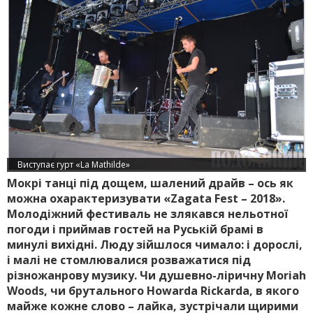
Виступає гурт «La Mathilde»
Мокрі танці під дощем, шалений драйв – ось як
можна охарактеризувати «Zagata Fest – 2018».
Молодіжний фестиваль не злякався нельотної
погоди і приймав гостей на Руській брамі в
минулі вихідні. Люду зійшлося чимало: і дорослі,
і малі не стомлювалися розважатися під
різножанрову музику. Чи душевно-ліричну Moriah
Woods, чи брутального Howardа Rickardа, в якого
майже кожне слово – лайка, зустрічали щирими