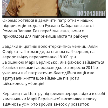
Окремо хотілося відзначити патріотизм наших
підприємців-подолян Руслана Кайдановського і
Романа Запала. Без перебільшення, вони є
прикладом для підприємців міста та району!
Завдяки ініціативі волонтерки-письменниці Алли
Федірко та її команди, за станом на 9 червня, на
аеророзвід­ку перераховано 18100 грн.
За оцінкою Марії Берлінської, яка фахово займається
безпілотниками і аеророзвідкою з вересня 2014 р.,
учасники цієї патріотично-благодійної акції вже
врятували життя щонаймен­ше пів роти
військовослужбовців!
Керівництво Центру підтримки аеророзвідки в особі
кам’янчанки Марії Берлінської висловлює велику
вдячність усім, хто зробив внесок у розвиток