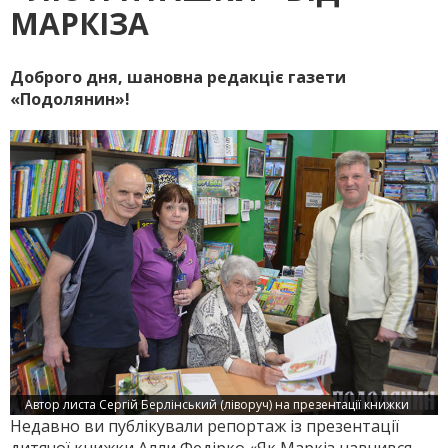
МАРКІЗА
Доброго дня, шановна редакціє газети
«Подолянин»!
Автор листа Сергій Берлінський (ліворуч) на презентації книжки
Недавно ви публікували репортаж із презентації