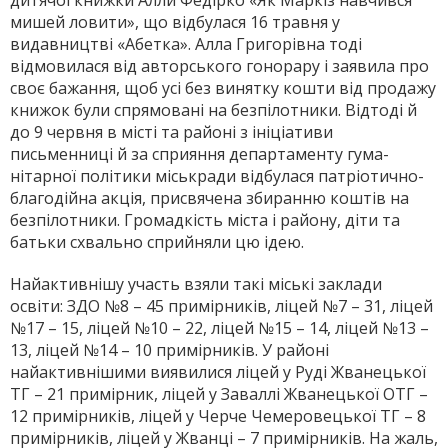
дитячої книжки Алли Федірко «Як Мар­кіз навчився
мишей ловити», що відбулася 16 травня у
видавництві «Абетка». Алла Григорівна тоді
відмовилася від авторського гонорару і заявила про
своє бажання, щоб усі без винятку кошти від продажу
книжок були спря­мовані на без­пілотники. Відтоді й
до 9 червня в місті та районі з ініціативи
письменниці й за сприяння департаменту гума­
нітарної полі­ти­ки міськради відбулася патріо­тично-
благодійна акція, присвячена збиранню коштів на
без­пілотники. Громадкість міста і району, діти та
батьки схвально сприйняли цю ідею.
Найактивнішу участь взяли такі міські заклади
освіти: ЗДО №8 – 45 примір­ників, ліцей №7 – 31, ліцей
№17 – 15, ліцей №10 – 22, ліцей №15 – 14, ліцей №13 –
13, ліцей №14 – 10 примірників. У районі
найактивнішими виявилися ліцей у Руді Жванецької
ТГ – 21 примірник, ліцей у Заваллі Жванецької ОТГ –
12 примірників, ліцей у Черче Чемеровецької ТГ – 8
примірників, ліцей у Жванці – 7 примірників. На жаль,