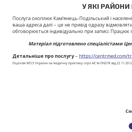
У ЯКІ РАЙОН
Послуга охоплює Кам’янець-Подільський і населені
ваша адреса далі – це не привід одразу відмовляти
обговорюється індивідуально при записі. Працює пос
Матеріал підготовлено спеціалістами Ц
Детальніше про послугу
–
https://centrmed.com/t
Ліцензія МОЗ України на медичну практику серії АЕ №196218 від 22.11.2012
Сп