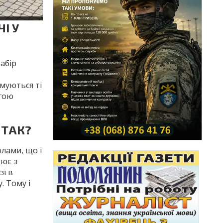
І У
абір
имуються ті
угою
 ТАК?
лами, що і
цює з
ся в
. Тому і