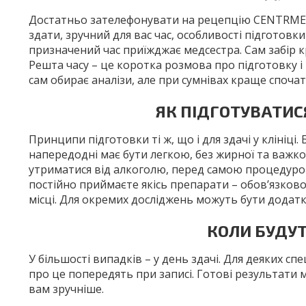
Достатньо зателефонувати на рецепцію CENTRMED. 
здати, зручний для вас час, особливості підготовки
призначений час приїжджає медсестра. Сам забір кро
Решта часу – це коротка розмова про підготовку і 
сам обирає аналізи, але при сумнівах краще спочат
ЯК ПІДГОТУВАТИС
Принципи підготовки ті ж, що і для здачі у клініці
напередодні має бути легкою, без жирної та важкої
утриматися від алкоголю, перед самою процедурою
постійно приймаєте якісь препарати – обов’язково
місці. Для окремих досліджень можуть бути додатк
КОЛИ БУДУТ
У більшості випадків – у день здачі. Для деяких с
про це попередять при записі. Готові результати 
вам зручніше.