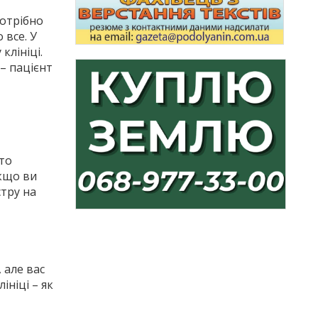
потрібно
 все. У
клініці.
– пацієнт
рто
Якщо ви
стру на
 але вас
ініці – як