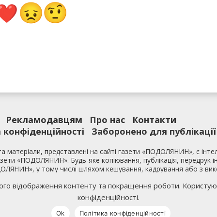
Рекламодавцям
Про нас
Контакти
 конфіденційності
Заборонено для публікації
та матеріали, представлені на сайті газети «ПОДОЛЯНИН», є інт
азети «ПОДОЛЯНИН». Будь-яке копіювання, публікація, передрук і
ОЛЯНИН», у тому числі шляхом кешування, кадрування або з ви
 і будь-яких інших засобів, суворо забороняється без попередньо
ного відображення контенту та покращення роботи. Користую
у редакції газети «ПОДОЛЯНИН».
конфіденційності.
Ok
Політика конфіденційності