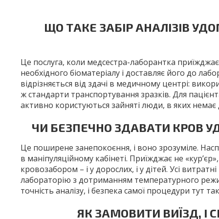
ЩО ТАКЕ ЗАБІР АНАЛІЗІВ УДОМ
Це послуга, коли медсестра-лаборантка приїжджає 
необхідного біоматеріалу і доставляє його до лабор
відрізняється від здачі в медичному центрі: вико
ж стандарти транспортування зразків. Для пацієнта
активно користуються зайняті люди, в яких немає д
ЧИ БЕЗПЕЧНО ЗДАВАТИ КРОВ У
Це поширене занепокоєння, і воно зрозуміле. Нас
в маніпуляційному кабінеті. Приїжджає не «кур’єр
кровозабором – і у дорослих, і у дітей. Усі витрат
лабораторію з дотриманням температурного режиму 
точність аналізу, і безпека самої процедури тут такі 
ЯК ЗАМОВИТИ ВИЇЗД, І