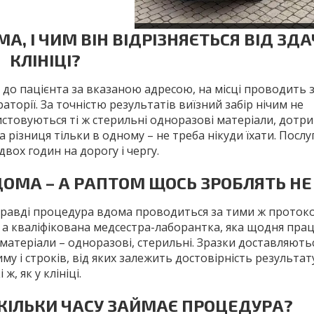
А, І ЧИМ ВІН ВІДРІЗНЯЄТЬСЯ ВІД ЗДАЧ
КЛІНІЦІ?
до пацієнта за вказаною адресою, на місці проводить з
аторії. За точністю результатів виїзний забір нічим не
ристовуються ті ж стерильні одноразові матеріали, дотр
 різниця тільки в одному – не треба нікуди їхати. Посл
вох годин на дорогу і чергу.
ДОМА – А РАПТОМ ЩОСЬ ЗРОБЛЯТЬ НЕ
правді процедура вдома проводиться за тими ж протоко
», а кваліфікована медсестра-лаборантка, яка щодня пра
ні матеріали – одноразові, стерильні. Зразки доставляють
і строків, від яких залежить достовірність результату
ж, як у клініці.
 СКІЛЬКИ ЧАСУ ЗАЙМАЄ ПРОЦЕДУРА?