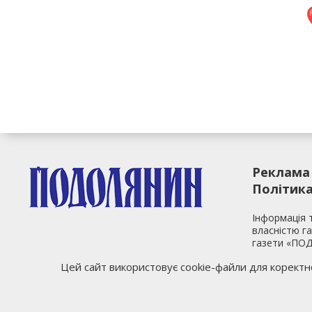
Реклама
Політика
Інформація 
власністю г
газети «ПОД
аналогічних
Цей сайт використовує cookie-файли для корект
згоди з бок