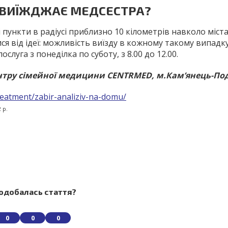
И ВИЇЖДЖАЄ МЕДСЕСТРА?
 пункти в радіусі приблизно 10 кілометрів навколо міст
ся від ідеї: можливість виїзду в кожному такому випадк
луга з понеділка по суботу, з 8.00 до 12.00.
ентру сімейної медицини CENTRMED, м.Кам’янець-По
reatment/zabir-analiziv-na-domu/
 р.
одобалась стаття?
0
0
0