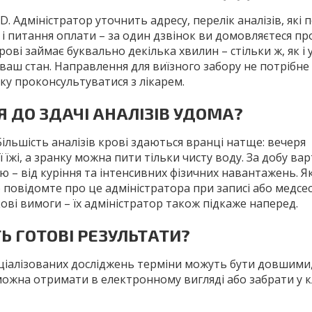
Адміністратор уточнить адресу, перелік аналізів, які 
 і питання оплати – за один дзвінок ви домовляєтеся про
ві займає буквально декілька хвилин – стільки ж, як і у 
ваш стан. Направлення для виїзного забору не потрібне 
ку проконсультуватися з лікарем.
Я ДО ЗДАЧІ АНАЛІЗІВ УДОМА?
. Більшість аналізів крові здаються вранці натще: вечеря
 їжі, а зранку можна пити тільки чисту воду. За добу ва
 – від куріння та інтенсивних фізичних навантажень. 
 повідомте про це адміністратора при записі або медсе
ові вимоги – їх адміністратор також підкаже наперед.
Ь ГОТОВІ РЕЗУЛЬТАТИ?
пеціалізованих досліджень терміни можуть бути довшими,
можна отримати в електронному вигляді або забрати у кл