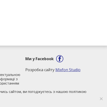
Ми у Facebook
Розробка сайту
Mixfon Studio
електуальною
нформації з
користанням
ї письмової
чись сайтом, ви погоджуєтесь з нашою політикою