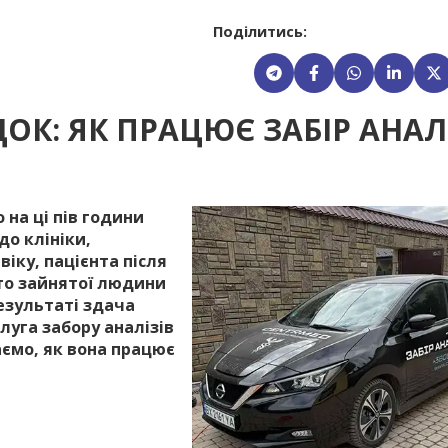
Поділитись:
ДОК: ЯК ПРАЦЮЄ ЗАБІР АНАЛ
 на ці пів години
до клініки,
іку, пацієнта після
то зайнятої людини
езультаті здача
луга забору аналізів
аємо, як вона працює