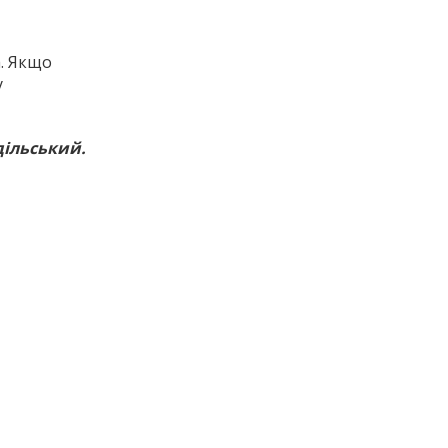
а. Якщо
у
дільський.