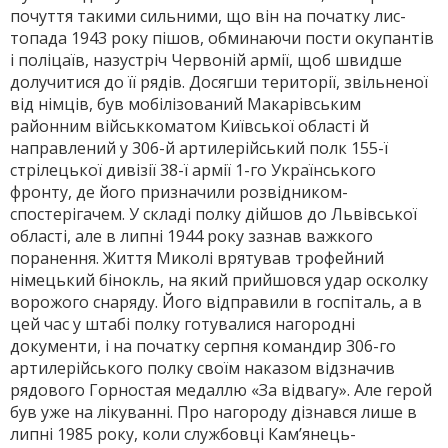
почуття такими сильними, що він на початку лис-
топада 1943 року пішов, обминаючи пости окупантів
і поліцаїв, назустріч Червоній армії, щоб швидше
долучитися до її рядів. Досягши території, звільненої
від німців, був мобілізований Макарівським
районним військкоматом Київської області й
направлений у 306-й артилерійський полк 155-ї
стрілецької дивізії 38-ї армії 1-го Українського
фронту, де його призначили розвідником-
спостерігачем. У складі полку дійшов до Львівської
області, але в липні 1944 року зазнав важкого
поранення. Життя Миколі врятував трофейний
німецький бінокль, на який прийшовся удар осколку
ворожого снаряду. Його відправили в госпіталь, а в
цей час у штабі полку готувалися нагородні
документи, і на початку серпня командир 306-го
артилерійського полку своїм наказом відзначив
рядового Горностая медаллю «За відвагу». Але герой
був уже на лікуванні. Про нагороду дізнався лише в
липні 1985 року, коли службовці Кам’янець-