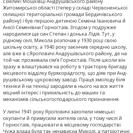
с.Великі Мошківці Андрушівського району
Житомирської області (тепер у складі Червоненської
селищної територіальної громади Бердичівського
району) і був першою дитиною Семена Івановича й
Анісії Семенівни Горностаїв. Згодом у подружжя
народилися ще син Степан і донька Лідія. Тут, у
рідному селі, Микола розпочав у 1930 році свою
шкільну освіту, а 1940 року закінчив середню школу,
але вже в с.Яроповичі Андрушівського району, де на
той час проживала сім’я Горностаїв. Після школи він
зразу ж влаштувався на роботу в тракторну бригаду
місцевого відділку бурякорадгоспу, що діяв при Анд-
рушівському цукровому заводі. Праця змолоду біля
техніки й на техніці зародили в нього на все життя
міцний інтерес і прихильність до машин та
механізмів сільськогосподарського призначення.
У липні 1941 року Яроповичі захопили німецькі
окупанти й примусили жителів села, у тому числі й
Горностаїв, працювати в місцевому господарстві.
Чужа влада була так ненависна Миколі, а патріотичні