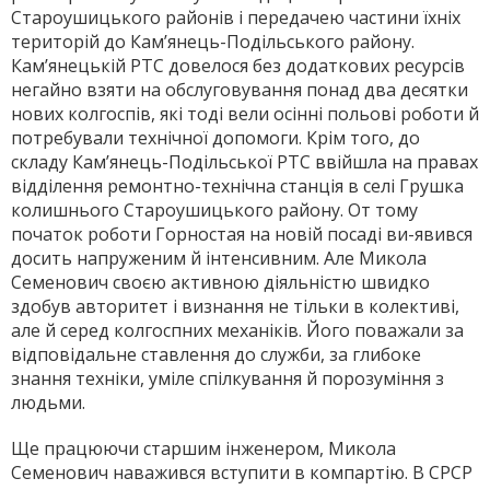
Староушицького районів і передачею частини їхніх
територій до Кам’янець-Подільського району.
Кам’янецькій РТС довелося без додаткових ресурсів
негайно взяти на обслуговування понад два десятки
нових колгоспів, які тоді вели осінні польові роботи й
потребували технічної допомоги. Крім того, до
складу Кам’янець-Подільської РТС ввійшла на правах
відділення ремонтно-технічна станція в селі Грушка
колишнього Староушицького району. От тому
початок роботи Горностая на новій посаді ви-явився
досить напруженим й інтенсивним. Але Микола
Семенович своєю активною діяльністю швидко
здобув авторитет і визнання не тільки в колективі,
але й серед колгоспних механіків. Його поважали за
відповідальне ставлення до служби, за глибоке
знання техніки, уміле спілкування й порозуміння з
людьми.
Ще працюючи старшим інженером, Микола
Семенович наважився вступити в компартію. В СРСР