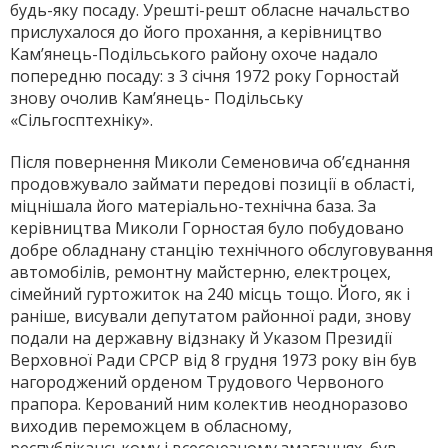
будь-яку посаду. Урешті-решт обласне начальство
прислухалося до його прохання, а керівництво
Кам’янець-Подільського району охоче надало
попередню посаду: з 3 січня 1972 року Горностай
знову очолив Кам’янець- Подільську
«Сільгосптехніку».
Після повернення Миколи Семеновича об’єднання
продовжувало займати передові позиції в області,
міцнішала його матеріально-технічна база. За
керівництва Миколи Горностая було побудовано
добре обладнану станцію технічного обслуговування
автомобілів, ремонтну майстерню, електроцех,
сімейний гуртожиток на 240 місць тощо. Його, як і
раніше, висували депутатом районної ради, знову
подали на державну відзнаку й Указом Президії
Верховної Ради СРСР від 8 грудня 1973 року він був
нагороджений орденом Трудового Червоного
прапора. Керований ним колектив неодноразово
виходив переможцем в обласному,