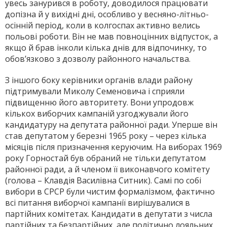
увесь занурився в роботу, доводилося працювати
допізна й у вихідні дні, особливо у весняно-літньо-
осінній період, коли в колгоспах активно велись
польові роботи. Він не мав повноцінних відпусток, а
якщо й брав інколи кілька днів для відпочинку, то
обов’язково з дозволу районного начальства.
З іншого боку керівники органів влади району
підтримували Миколу Семеновича і сприяли
підвищенню його авторитету. Вони упродовж
кількох виборчих кампаній узгоджували його
кандидатуру на депутата районної ради. Уперше він
став депутатом у березні 1965 року – через кілька
місяців після призначення керуючим. На виборах 1969
року Горностай був обраний не тільки депутатом
районної ради, а й членом її виконавчого комітету
(голова – Клавдія Василівна Ситник). Самі по собі
вибори в СРСР були чистим формалізмом, фактично
всі питання виборчої кампанії вирішувалися в
партійних комітетах. Кандидати в депутати з числа
партійних та безпартійних, але політично лояльних,