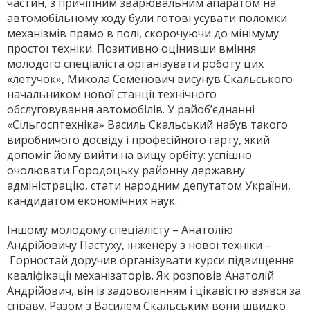
частин, з причіпним зварювальним апаратом на
автомобільному ходу були готові усувати поломки
механізмів прямо в полі, скорочуючи до мінімуму
простої техніки. Позитивно оцінивши вміння
молодого спеціаліста організувати роботу цих
«летучок», Микола Семенович висунув Скальського
начальником нової станції технічного
обслуговування автомобілів. У райоб’єднанні
«Сільгосптехніка» Василь Скальський набув такого
виробничого досвіду і професійного гарту, який
допоміг йому вийти на вищу орбіту: успішно
очолювати Городоцьку районну державну
адміністрацію, стати народним депутатом України,
кандидатом економічних наук.
Іншому молодому спеціалісту – Анатолію
Андрійовичу Пастуху, інженеру з нової техніки –
Горностай доручив організувати курси підвищення
кваліфікації механізаторів. Як розповів Анатолій
Андрійович, він із задоволенням і цікавістю взявся за
справу. Разом з Василем Скальським вони швидко