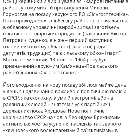
Ось ці керівники й вирішували всі -кадрові питання в
районі, у тому числі й про висунення Миколи
Горностая на посаду керуючого РО «Сільгосптехніка».
Після проходження співбесід у районного начальства,
в обласному управлінні виробництва і заготівель
сільськогосподарських продуктів (начальник Віктор
Петрович Куценко, він же – перший заступник
голови виконкому обласної (сільської) ради
депутатів трудящих) та в сільському обкомі партії
Микола Семенович 13 жовтня 1964 року був
призначений керуючим Кам’янець-Подільського
райоб’єднання «Сільгосптехніка».
Його входження на нову посаду збіглося майже день
у день з надзвичайно важливою політичною подією
в СРСР, яка сколихнула уми й настрої мільйонів
радянських людей – зняттям з усіх партійних і
державних посад Хрущова. Нове політичне
керівництво СРСР на чолі з Лео-нідом Брежнєвим
активно взялося за усунення наслідків так званого
«хрущовського волюнтаризму й суб’єктивізму» в