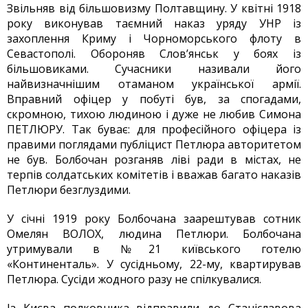
Звільняв від більшовизму Полтавщину. У квітні 1918
року виконував таємний наказ уряду УНР із
захоплення Криму і Чорноморського флоту в
Севастополі. Обороняв Слов’янськ у боях із
більшовиками. Сучасники називали його
найвизначнішим отаманом української армії.
Вправний офіцер у побуті був, за спогадами,
скромною, тихою людиною і дуже не любив Симона
ПЕТЛЮРУ. Так буває: для професійного офіцера із
правими поглядами публіцист Петлюра авторитетом
не був. Болбочан розганяв ліві ради в містах, не
терпів солдатських комітетів і вважав багато наказів
Петлюри безглуздими.
У січні 1919 року Болбочана заарештував сотник
Омелян ВОЛОХ, людина Петлюри. Болбочана
утримували в №21 київського готелю
«Континенталь». У сусідньому, 22-му, квартирував
Петлюра. Сусіди жодного разу не спілкувалися.