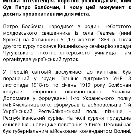
міська інтелігенція. Коротко розповідаємо, ким
був Петро Болбочан, і чому цей монумент є
досить провокативним для міста.
Петро Болбочан народився в родині небагатого
молдовського священника із села Геджев (нині
Ярівка) на Хотинщині 5 (17) жовтня 1883 р. Після
другого курсу покинув Кишинівську семінарію заради
Чугуївського піхотно-юнкерського училища. Там
організував український гурток.
У Першій світовій дослужився до капітана, був
поранений у груди. Пізніше підтримав УНР. З
листопада 1918-го по січень 1919 року Болбочан
керував обороною північно-східної України.
Допомагав у формуванні 1-го Українського полку
ім.Б.Хмельницького, сформував із добровольців 1-й
Український Республіканський полк, пізніше –
Республіканський курінь. На чолі куреня придушив
січневе більшовицьке повстання в Києві. Певний час
був губерніальним військовим комендантом Волині.