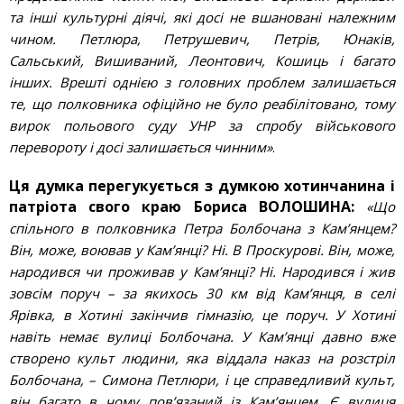
та інші культурні діячі, які досі не вшановані належним
чином. Петлюра, Петрушевич, Петрів, Юнаків,
Сальський, Вишиваний, Леонтович, Кошиць і багато
інших. Врешті однією з головних проблем залишається
те, що полковника офіційно не було реабілітовано, тому
вирок польового суду УНР за спробу військового
перевороту і досі залишається чинним»
.
Ця думка перегукується з думкою хотинчанина і
патріота свого краю Бориса ВОЛОШИНА:
«Що
спільного в полковника Петра Болбочана з Кам’янцем?
Він, може, воював у Кам’янці? Ні. В Проскурові. Він, може,
народився чи проживав у Кам’янці? Ні. Народився і жив
зовсім поруч – за якихось 30 км від Кам’янця, в селі
Ярівка, в Хотині закінчив гімназію, це поруч. У Хотині
навіть немає вулиці Болбочана. У Кам’янці давно вже
створено культ людини, яка віддала наказ на розстріл
Болбочана, – Симона Петлюри, і це справедливий культ,
він багато в чому пов’язаний із Кам’янцем. Є вулиця