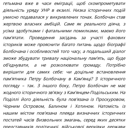
гетьмана вже в часи еміграції, щоб скомпрометувати
діяльність уряду УНР в екзилі. Низка історичних подій
умисно подавалася у викривлених тонах. Болбочан став
жертвою власних амбіцій. Саме як реального діяча, з
усіма здобутками і фатальними помилками, маємо його
пам’ятати. Проведення засідань за участі фахових
істориків може прояснити багато питань щодо біографії
Болбочана і особливостей того часу, а подальший діалог
зможе збудувати тривалу національну пам’ять, що буде
об’єднувати, а не розколювати громаду. Потрібно
вирішити для самих себе: чи доцільне встановлення
пам’ятника Петру Болбочану в Кам’янці? З історичного
погляду – так. З іншого боку, Петро Болбочан не має
жодного історичного зв’язку з Кам’янцем-Подільським. На
Поділлі його діяльність була пов’язана із Проскуровом,
Чорним Островом, Балином і Хотином. Натомість із
нашим містом пов’язана плеяда визначних історичних
постатей часів Визвольних змагань, серед яких десятки
представників політичної, військової верхівки держави