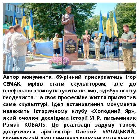
Автор монумента, 69-річний прикарпатець Ігор
СЕМАК, мріяв стати скульптором, але до
профільного вишу вступити не зміг, здобув освіту
геодезиста. Та своє професійне життя присвятив
саме скульптурі. Ідея встановлення монумента
належить Історичному клубу «Холодний Яр»,
який очолює дослідник історії УНР, письменник
Роман КОВАЛЬ. До реалізації задуму також
долучилися архітектор Олексій БУЧАЦЬКИЙ,
громадський діяч і меценат Максим КОЛЯДЕНКО,