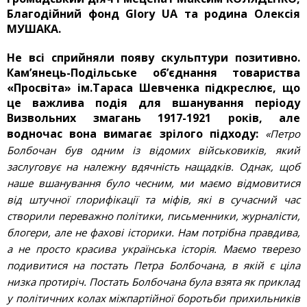
Благодійний фонд Glory UA та родина Олексія
МУШАКА.
Не всі сприйняли появу скульптури позитивно.
Кам’янець-Подільське об’єднання товариства
«Просвіта» ім.Тараса Шевченка підкреслює, що
це важлива подія для вшанування періоду
Визвольних змагань 1917-1921 років, але
водночас вона вимагає зрілого підходу:
«Петро
Болбочан був одним із відомих військовиків, який
заслуговує на належну вдячність нащадків. Однак, щоб
наше вшанування було чесним, ми маємо відмовитися
від штучної глорифікації та міфів, які в сучасний час
створили переважно політики, письменники, журналісти,
блогери, але не фахові історики. Нам потрібна правдива,
а не просто красива українська історія. Маємо тверезо
подивитися на постать Петра Болбочана, в якій є ціла
низка протиріч. Постать Болбочана була взята як приклад
у політичних колах міжпартійної боротьби прихильників