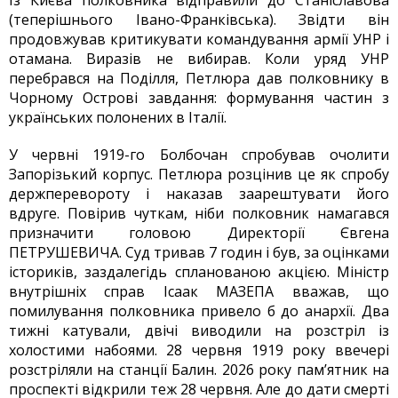
Із Києва полковника відправили до Станіславова
(теперішнього Івано-Франківська). Звідти він
продовжував критикувати командування армії УНР і
отамана. Виразів не вибирав. Коли уряд УНР
перебрався на Поділля, Петлюра дав полковнику в
Чорному Острові завдання: формування частин з
українських полонених в Італії.
У червні 1919-го Болбочан спробував очолити
Запорізький корпус. Петлюра розцінив це як спробу
держперевороту і наказав заарештувати його
вдруге. Повірив чуткам, ніби полковник намагався
призначити головою Директорії Євгена
ПЕТРУШЕВИЧА. Суд тривав 7 годин і був, за оцінками
істориків, заздалегідь спланованою акцією. Міністр
внутрішніх справ Ісаак МАЗЕПА вважав, що
помилування полковника привело б до анархії. Два
тижні катували, двічі виводили на розстріл із
холостими набоями. 28 червня 1919 року ввечері
розстріляли на станції Балин. 2026 року пам’ятник на
проспекті відкрили теж 28 червня. Але до дати смерті