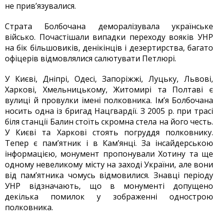
не прив’язувалися.
Страта Болбочана деморалізувала українське
військо. Почастішали випадки переходу вояків УНР
на бік більшовиків, денікінців і дезертирства, багато
офіцерів відмовлялися салютувати Петлюрі.
У Києві, Дніпрі, Одесі, Запоріжжі, Луцьку, Львові,
Харкові, Хмельницькому, Житомирі та Полтаві є
вулиці й провулки імені полковника. Ім’я Болбочана
носить одна із бригад Нацгвардії. З 2005 р. при трасі
біля станції Балин стоїть скромна стела на його честь.
У Києві та Харкові стоять погруддя полковнику.
Тепер є пам’ятник і в Кам’янці. За інсайдерською
інформацією, монумент пропонували Хотину та ще
одному невеликому місту на заході України, але вони
від пам’ятника чомусь відмовилися. Знавці періоду
УНР відзначають, що в монументі допущено
декілька помилок у зображенні однострою
полковника.