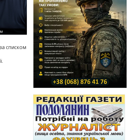
ам
 за списком
ї.