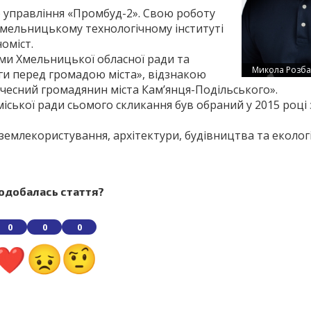
 управління «Промбуд-2». Свою роботу
Хмельницькому технологічному інституті
оміст.
и Хмельницької обласної ради та
Микола Розб
уги перед громадою міста», відзнакою
очесний громадянин міста Кам’янця-Подільського».
іської ради сьомого скликання був обраний у 2015 році
 землекористування, архітектури, будівництва та екологі
одобалась стаття?
0
0
0