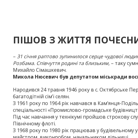
ПІШОВ З ЖИТТЯ ПОЧЕСН
–
31 січня раптово зупинилося серце чудової людин
Розбама. Співчуття родині та близьким,
– таку сумн
Михайло Сімашкевич.
Микола Нюсевич був депутатом міськради вос
Народився 24 травня 1946 року в с. Октябрське Пе
багатодітній сім’ї селян.
З 1961 року по 1964 рік навчався в Кам’янця-Поділ
спеціальності «Промислово-громадське будівництво
Під час навчання у технікумі пройшов строкову слу
Північному флоті.
З 1968 року по 1980 рік працював у будівельному 
майстром, виконробом, начальником дільниці.