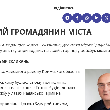
Поділитись:
ИЙ ГРОМАДЯНИН МІСТА
и, хорошого колеги і сім’янина, депутата міської ради 
у звістку оприлюднив на своїй сторінці у фейсбук міськ
ьми скликань.
рвомайського району Кримської області в
ьському будівельному технікумі на
», кваліфікація «Технік-будівельник».
жбу у лавах Радянської армії на
управлінні Цементбуду робітником,