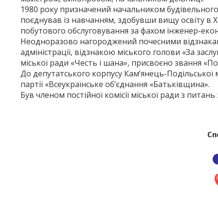
1980 року призначений начальником будівельного
поєднував із навчанням, здобувши вищу освіту в 
побутового обслуговування за фахом інженер-екон
Неодноразово нагороджений почесними відзнакам
адміністрації, відзнакою міського голови «За засл
міської ради «Честь і шана», присвоєно звання «П
До депутатського корпусу Кам’янець-Подільської м
партії «Всеукраїнське об’єднання «Батьківщина».
Був членом постійної комісії міської ради з питань
Сп