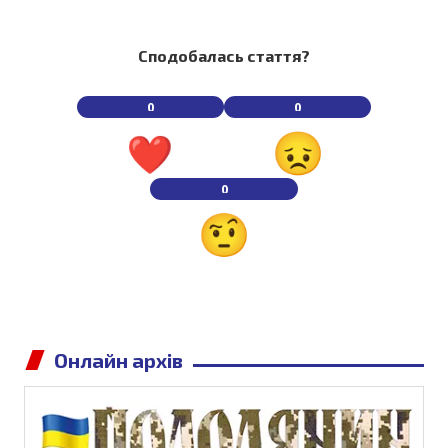
Сподобалась стаття?
0
0
0
Онлайн архів