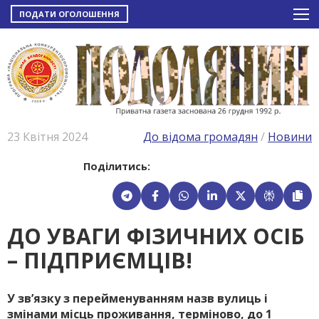
ПОДАТИ ОГОЛОШЕННЯ
23 Квітня 2024
До відома громадян
/
Новини
Поділитись:
ДО УВАГИ ФIЗИЧНИХ ОСIБ
– ПIДПРИЄМЦIВ!
У зв’язку з перейменуванням назв вулиць і
змінами місць проживання, терміново, до 1