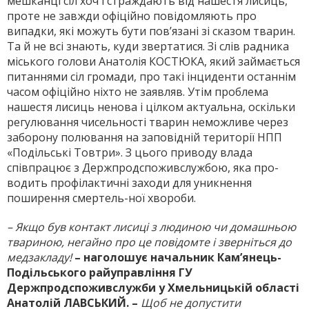
мешканці сіл хоч і страждають від нашестя лисиць,
проте не завжди офіційно повідомляють про
випадки, які можуть бути по­в’язані зі сказом тварин.
Та й не всі знають, куди звертатися. Зі слів радника
міського голови Анатолія КОСТЮКА, який зай­мається
питаннями сіл громади, про такі інциденти останнім
часом офіційно ніхто не заявляв. Утім проблема
нашестя лисиць нено­ва і цілком актуальна, оскільки
регулювання чисельності тварин неможливе через
заборону полю­вання на заповідній території НПП
«По­дільські Товтри». З цього приводу влада
співпрацює з Держ­продспоживслужбою, яка про­
водить профілактичні заходи для уникнення
поширення смертель­-ної хвороби.
– Якщо був контакт лисиці з людиною чи домашньою
твариною, негайно про це повідомте і зверніться до
медзакладу!
– наголошує начальник Кам’янець-
Подільського райуп­равління ГУ
Держпродспоживслужби у Хмельницькій області
Анатолій ЛАВСЬКИЙ. –
Щоб не допус­тити