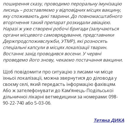
поширення сказу, проводимо пероральну імунізацію
лисиць – розставляємо у відповідних місцях вакцину,
яку споживають дикі тварини. До повномасштабного
вторгнення такий пре­парат розкидали авіацією.
Наразі ж уже створені робочі бригади (залу­чаються
органи місцевого самоврядування, представники
Держпродспоживслужби, УТМР), які розносять
спеціальні капсули в місцях локалізації тварин.
Востаннє захід проводився восени. У червні
проведемо його знову, чекаємо постачання вакцини.
Щоб повідомити про ситуацію з лисами чи місце
їхньої локалізації, можна звернутися до діловода у
своєму селі, який передасть інформацію фахівцям.
Або ж зателефонувати до Кам’янець-Подільської
дільничної лікарні ветмедицини за номерами: 098-
90-22-740 або 5-03-06.
Тетяна ДИКА