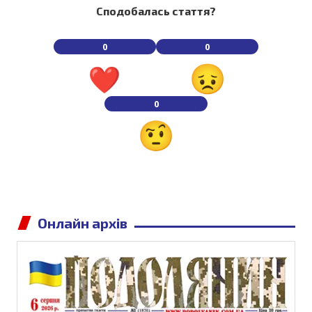
Сподобалась стаття?
0
0
0
Онлайн архів