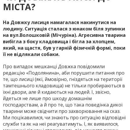
МІСТА?
На Довжку лисиця намагалася накинутися на
людину. Ситуація сталася з юнаком біля зупинки
на вул.Волошковій (Мічуріна). Агресивна тварина
вибігла з боку кладовища і бігла за хлопцем,
який, на щастя, був у гарній фізичній формі, поки
її не відлякали собаки.
Про випадок мешканці Довжка повідомили
редакцію «Подолянина», аби порушити питання про
те, що лисиці (які, ймовірно, гніздяться на території
тамтешнього кладовища) не тільки пробираються в
їхні двори, але й кидаються на людей. І, звісно,
йдеться не лише про шкоду домашнім
господарствам, а й про те, що така поведінка дикої
тварини може свідчити про захворювання на сказ.
Ми поцікавилися, чи знають про ситуацію відповідні
служби та як на неї реагуватимуть. І, як виявилося,