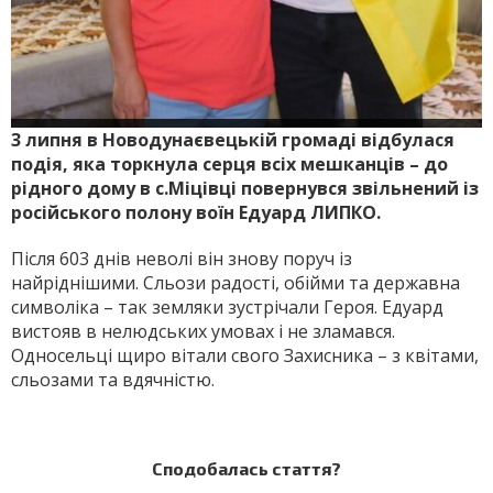
3 липня в Новодунаєвецькій громаді відбулася
подія, яка торкнула серця всіх мешканців – до
рідного дому в с.Міцівці повернувся звільнений із
російського полону воїн Едуард ЛИПКО.
Після 603 днів неволі він знову поруч із
найріднішими. Сльози ра­дості, обійми та державна
символіка – так земляки зустрічали Героя. Едуард
вистояв в нелюдських умовах і не зламався.
Односельці щиро вітали свого Захисника – з квітами,
сльозами та вдячністю.
Сподобалась стаття?