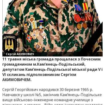
Сергій АКИМОВИЧ
11 травня міська громада прощалася з Почесним
громадянином м.Кам’янець-Подільський,
депутатом Кам’янець-Подільської міської ради V і
VІ скликань підполковником Сергієм
АКИМОВИЧЕМ.
Сергій Георгійович народився 30 березня 1965 р.
Навчався у школі №5, закінчив Кам’янець-Подільське
вище військово-інженерне командне училище з
відзнакою, а згодом – Військово-інженерну академію