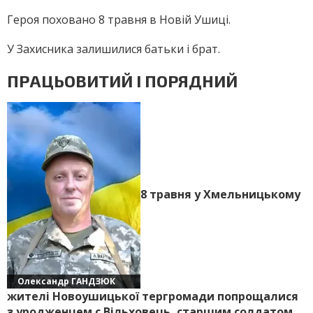
Героя поховано 8 травня в Новій Ушиці.
У Захисника залишилися батьки і брат.
ПРАЦЬОВИТИЙ І ПОРЯДНИЙ
8 травня у Хмельницькому
Олександр ГАНДЗЮК
жителі Новоушицької тергромади попрощалися
з уродженцем с.Вільховець, старшим солдатом