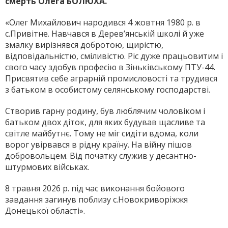
смерть Олега БОЛЮХА.
«Олег Михайлович народився 4 жовтня 1980 р. в
с.Привітне. Навчався в Дерев’янській школі й уже
змалку вирізнявся добротою, щирістю,
відповідальністю, сміливістю. Ріс дуже працьовитим і
свого часу здобув професію в Зіньківському ПТУ-44.
Присвятив себе аграрній промисловості та трудився
з батьком в особистому селянському господарстві.
Створив гарну родину, був люблячим чоловіком і
батьком двох діток, для яких будував щасливе та
світле майбутнє. Тому не міг сидіти вдома, коли
ворог увірвався в рідну країну. На війну пішов
добровольцем. Від початку служив у десантно-
штурмових військах.
8 травня 2026 р. під час виконання бойового
завдання загинув поблизу с.Новокриворіжжя
Донецької області».