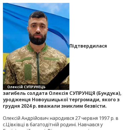
Підтвердилася
Олексій СУПРУНЕЦЬ
загибель солдата Олексія СУПРУНЦЯ (Бундука),
уродженця Новоушицької тергромади, якого з
грудня 2024 р. вважали зниклим безвісти.
Олексій Андрійович народився 27 червня 1997 р. в
с.Цівківці в багатодітній родині. Навчався у