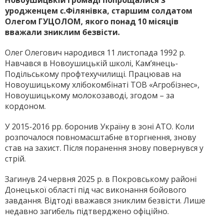
Новоушицькій громаді попрощалися з
уродженцем с.Філянівка, старшим солдатом
Олегом ГУЦОЛОМ, якого понад 10 місяців
вважали зниклим безвісти.
Олег Олегович народився 11 листопада 1992 р.
Навчався в Новоушицькій школі, Кам’янець-
Подільському профтехучилищі. Працював на
Новоушицькому хлібокомбінаті ТОВ «Агробізнес»,
Новоушицькому молокозаводі, згодом – за
кордоном.
У 2015-2016 рр. боронив Україну в зоні АТО. Коли
розпочалося повномасштабне вторгнення, знову
став на захист. Після поранення знову повернувся у
стрій.
Загинув 24 червня 2025 р. в Покровському районі
Донецької області під час виконання бойового
завдання. Відтоді вважався зниклим безвісти. Лише
недавно загибель підтверджено офіційно.