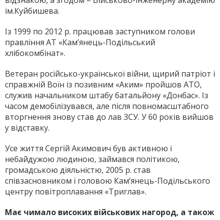
ім.Куйбишева.
Із 1999 по 2012 р. працював заступником голови
правління АТ «Кам’янець-Подільський
хлібокомбінат».
Ветеран російсько-української війни, щирий патріот і
справжній Воїн із позивним «Аким» пройшов АТО,
служив начальником штабу батальйону «Донбас». Із
часом демобілізувався, але після повномасштабного
вторгнення знову став до лав ЗСУ. У 60 років вийшов
у відставку.
Усе життя Сергій Акимович був активною і
небайдужою людиною, займався політикою,
громадською діяльністю, 2005 р. став
співзасновником і головою Кам’янець-Подільського
центру повітроплавання «Триглав».
Має чимало високих військових нагород, а також