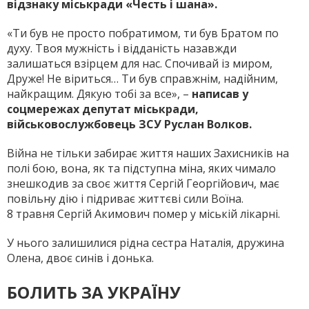
відзнаку міськради «Честь і шана».
«Ти був не просто побратимом, ти був Братом по
духу. Твоя мужність і відданість назавжди
залишаться взірцем для нас. Спочивай із миром,
Друже! Не віриться… Ти був справжнім, надійним,
найкращим. Дякую тобі за все», –
написав у
соцмережах депутат міськради,
військовослужбовець ЗСУ Руслан Волков.
Війна не тільки забирає життя наших Захисників на
полі бою, вона, як та підступна міна, яких чимало
знешкодив за своє життя Сергій Георгійович, має
повільну дію і підриває життєві сили Воїна.
8 травня Сергій Акимович помер у міській лікарні.
У нього залишилися рідна сестра Наталія, дружина
Олена, двоє синів і донька.
БОЛИТЬ ЗА УКРАЇНУ