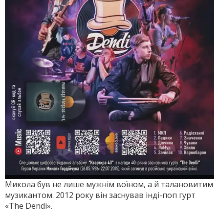
Микола був не лише мужнім воїном, а й талановитим
музикантом. 2012 року він заснував інді-поп гурт
«The Dendi».