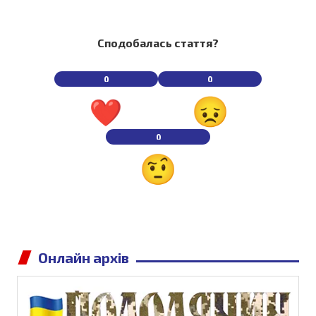
Сподобалась стаття?
0
0
0
Онлайн архів