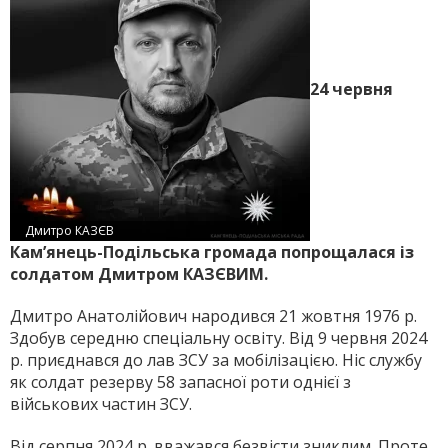
24 червня
Дмитро КАЗЄВ
Кам’янець-Подільська громада попрощалася із
солдатом Дмитром КАЗЄВИМ.
Дмитро Анатолійович народився 21 жовтня 1976 р.
Здобув середню спеціальну освіту. Від 9 червня 2024
р. приєднався до лав ЗСУ за мобілізацією. Ніс службу
як солдат резерву 58 запасної роти однієї з
військових частин ЗСУ.
Від серпня 2024 р. вважався безвісти зниклим. Проте