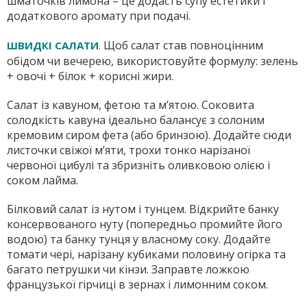
шматочків лимона – це додасть супу естетики і
додаткового аромату при подачі.
Щоб салат став повноцінним
ШВИДКІ САЛАТИ
.
обідом чи вечерею, використовуйте формулу: зелень
+ овочі + білок + корисні жири.
Салат із кавуном, фетою та м’ятою. Соковита
солодкість кавуна ідеально балансує з солоним
кремовим сиром фета (або бринзою). Додайте сюди
листочки свіжої м’яти, трохи тонко нарізаної
червоної цибулі та збризніть оливковою олією і
соком лайма.
Білковий салат із нутом і тунцем. Відкрийте банку
консервованого нуту (попередньо промийте його
водою) та банку тунця у власному соку. Додайте
томати чері, нарізану кубиками половину огірка та
багато петрушки чи кінзи. Заправте ложкою
французької гірчиці в зернах і лимонним соком.