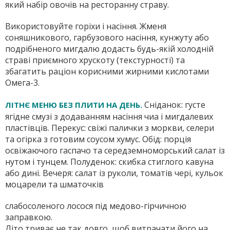
який набір овочів на ресторанну страву.
Використовуйте горіхи і насіння. Жменя
соняшникового, гарбузового насіння, кунжуту або
подрібненого мигдалю додасть будь-якій холодній
страві приємного хрускоту (текстурності) та
збагатить раціон корисними жирними кислотами
Омега-3.
Сніданок: густе
ЛІТНЄ МЕНЮ БЕЗ ПЛИТИ НА ДЕНЬ.
ягідне смузі з додаванням насіння чиа і мигдалевих
пластівців. Перекус: свіжі палички з моркви, селери
та огірка з готовим соусом хумус. Обід: порція
освіжаючого гаспачо та середземноморський салат із
нутом і тунцем. Полуденок: скибка стиглого кавуна
або дині. Вечеря: салат із руколи, томатів чері, кульок
моцарели та шматочків
слабосоленого лосося під медово-гірчичною
заправкою.
Літо триває не так довго, щоб витрачати його на