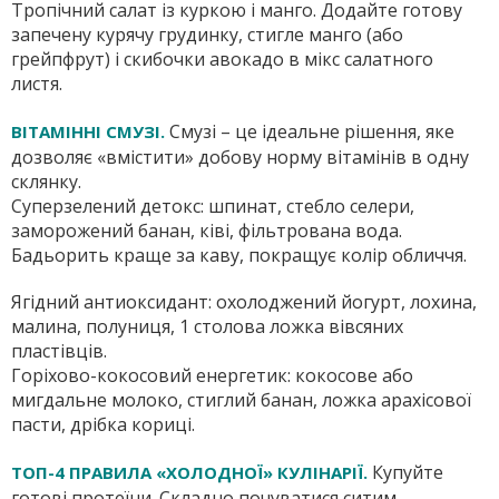
Тропічний салат із куркою і манго. Додайте готову
запечену курячу грудинку, стигле манго (або
грейпфрут) і скибочки авокадо в мікс салатного
листя.
Смузі – це ідеальне рішення, яке
ВІТАМІННІ СМУЗІ.
дозволяє «вмістити» добову норму вітамінів в одну
склянку.
Суперзелений детокс: шпинат, стебло селери,
заморожений банан, ківі, фільтрована вода.
Бадьорить краще за каву, покращує колір обличчя.
Ягідний антиоксидант: охолоджений йогурт, лохина,
малина, полуниця, 1 столова ложка вівсяних
пластівців.
Горіхово-кокосовий енергетик: кокосове або
мигдальне молоко, стиглий банан, ложка арахісової
пасти, дрібка кориці.
Купуйте
ТОП-4 ПРАВИЛА «ХОЛОДНОЇ» КУЛІНАРІЇ.
готові протеїни. Складно почуватися ситим,