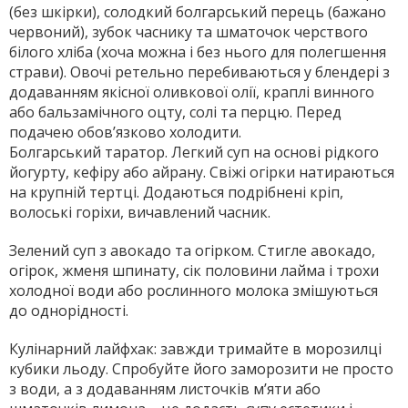
(без шкірки), солодкий болгарський перець (бажано
червоний), зубок часнику та шматочок черствого
білого хліба (хоча можна і без нього для полегшення
страви). Овочі ретельно перебиваються у блендері з
додаванням якісної оливкової олії, краплі винного
або бальзамічного оцту, солі та перцю. Перед
подачею обов’язково холодити.
Болгарський таратор. Легкий суп на основі рідкого
йогурту, кефіру або айрану. Свіжі огірки натираються
на крупній тертці. Додаються подрібнені кріп,
волоські горіхи, вичавлений часник.
Зелений суп з авокадо та огірком. Стигле авокадо,
огірок, жменя шпинату, сік половини лайма і трохи
холодної води або рослинного молока змішуються
до однорідності.
Кулінарний лайфхак: завжди тримайте в морозилці
кубики льоду. Спробуйте його заморозити не просто
з води, а з додаванням листочків м’яти або