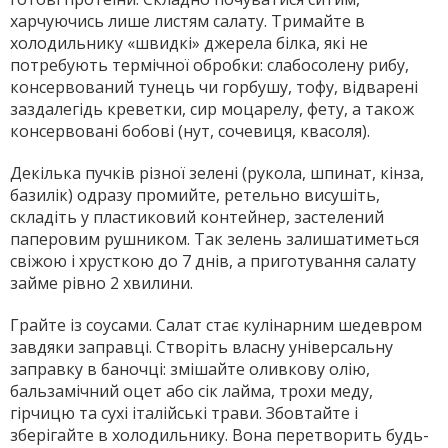
харчуючись лише листям салату. Тримайте в
холодильнику «швидкі» джерела білка, які не
потребують термічної обробки: слабосолену рибу,
консервований тунець чи горбушу, тофу, відварені
заздалегідь креветки, сир моцарелу, фету, а також
консервовані бобові (нут, сочевиця, квасоля).
Декілька пучків різної зелені (рукола, шпинат, кінза,
базилік) одразу промийте, ретельно висушіть,
складіть у пластиковий контейнер, застелений
паперовим рушником. Так зелень залишатиметься
свіжою і хрусткою до 7 днів, а приготування салату
займе рівно 2 хвилини.
Грайте із соусами. Салат стає кулінарним шедевром
завдяки заправці. Створіть власну універсальну
заправку в баночці: змішайте оливкову олію,
бальзамічний оцет або сік лайма, трохи меду,
гірчицю та сухі італійські трави. Збовтайте і
зберігайте в холодильнику. Вона перетворить будь-