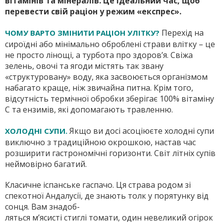
вітамінів та мінералів. Це ідеальний час, щоб
перевести свій раціон у режим «експрес».
Перехід на
ЧОМУ ВАРТО ЗМІНИТИ РАЦІОН УЛІТКУ?
сироїдні або мінімально оброблені страви влітку – це
не просто лінощі, а турбота про здоров’я. Свіжа
зелень, овочі та ягоди містять так звану
«структуровану» воду, яка засвоюється організмом
набагато краще, ніж звичайна питна. Крім того,
відсутність термічної обробки зберігає 100% вітаміну
С та ензимів, які допомагають травленню.
Якщо ви досі асоціюєте холодні супи
ХОЛОДНІ СУПИ.
виключно з традиційною окрошкою, настав час
розширити гастрономічні горизонти. Світ літніх супів
неймовірно багатий.
Класичне іспанське гаспачо. Ця страва родом зі
спекотної Андалусії, де знають толк у порятунку від
сонця. Вам знадоб-
ляться м’ясисті стиглі томати, один невеликий огірок