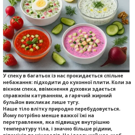
У спеку в багатьох із нас прокидається спільне
небажання: підходити до кухонної плити. Коли за
вікном спека, ввімкнення духовки здається
справжнім катуванням, а гарячий жирний
бульйон викликає лише тугу.
Наше тіло влітку природно перебудовується.
Йому потрібно менше важкої їжі на
перетравлення, яка підвищує внутрішню
температуру тіла, і значно більше рідини,