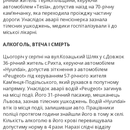
річний житель Тернопільщини, керуючи
автомобілем «Tesla», допустив наїзд на 70-річну
кам’янчанку, яка переходила проїжджу частину
дороги. Унаслідок аварії пенсіонерка зазнала
тілесних ушкоджень, медики госпіталізували її до
міської лікарні.
АЛКОГОЛЬ, ВТЕЧА І СМЕРТЬ
Цьогоріч у серпні на вул.Козацький Шлях у с.Довжок
36-річний житель с.Рихта, керуючи автомобілем
«Hyun­dai», допустив зіткнення з автомобілем
«Peugeot» під керуванням 57-річного жителя
Кам’янця-Подільського, який рухався в попутному
напрямку. Унаслідок аварії водій «Peugeot» загинув
на місці події. Його 31-річний пасажир, мешканець
Львова, зазнав тілесних ушкоджень. Водій «Hyundai»
втік із місця події, залишивши авто. Працівники
поліції протягом години знайшли його в тому ж селі.
Кількість алкоголю в його крові перевищу­вала
допустиму норму в 4 рази. Наразі слідчі відділу