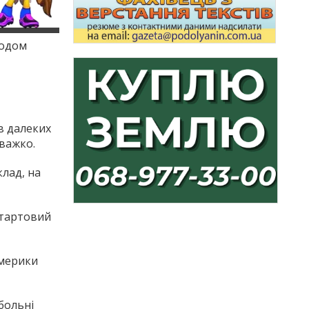
годом
 в далеких
 важко.
клад, на
стартовий
Америки
больні