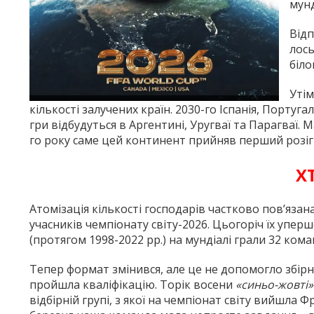
мунд
Відп
лось
біло
Утім
кількості залучених країн. 2030-го Іспанія, Порту
гри відбудуться в Аргентині, Уругваї та Парагваї.
го року саме цей континент прийняв перший розіг
ХТ
Атомізація кількості господарів частково пов’язана
учасників чемпіонату світу-2026. Цьогоріч їх уперш
(протягом 1998-2022 рр.) на мундіалі грали 32 кома
Тепер формат змінився, але це не допомогло збірні
пройшла кваліфікацію. Торік восени
«синьо-жовті»
відбірній групі, з якої на чемпіонат світу вийшла Ф