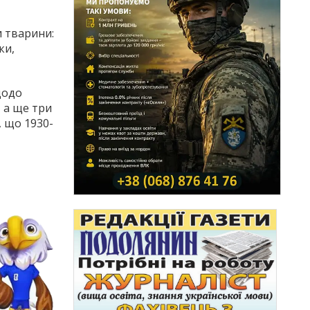
и тварини:
ки,
щодо
, а ще три
, що 1930-