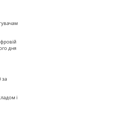
стувачам
ифровій
ого дня
 за
кладом і