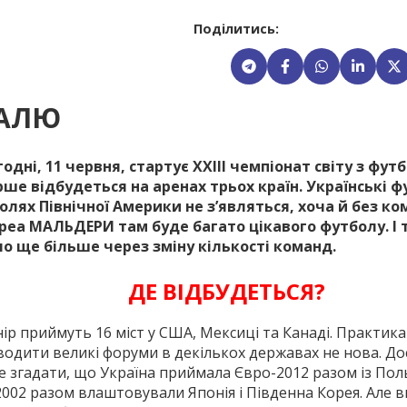
Поділитись:
ІАЛЮ
одні, 11 червня, стартує ХХІІІ чемпіонат світу з фут
рше відбудеться на аренах трьох країн. Українські ф
полях Північної Америки не з’являться, хоча й без к
реа МАЛЬДЕРИ там буде багато цікавого футболу. І 
ло ще більше через зміну кількості команд.
ДЕ ВІДБУДЕТЬСЯ?
ір приймуть 16 міст у США, Мексиці та Канаді. Практика
одити великі форуми в декількох державах не нова. Д
 згадати, що Україна приймала Євро-2012 разом із По
002 разом влаштовували Японія і Південна Корея. Але 