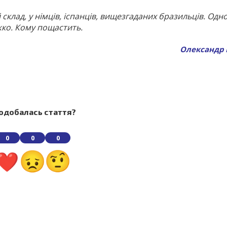
склад, у німців, іспанців, вищезгаданих бразильців. Одн
ко. Кому пощастить.
Олександр
одобалась стаття?
0
0
0