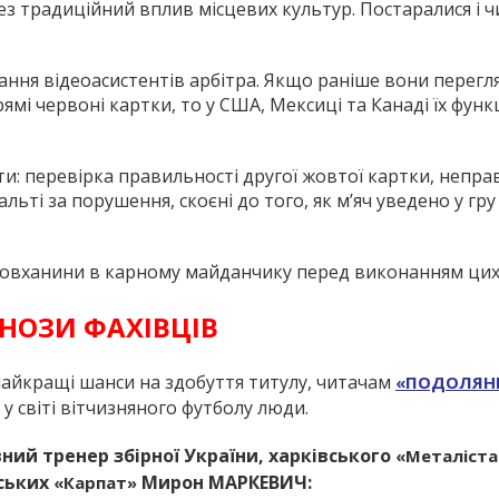
рез традиційний вплив місцевих культур. Постаралися і 
вання відеоасистентів арбітра. Якщо раніше вони перегл
мі червоні картки, то у США, Мексиці та Канаді їх функ
нти: перевірка правильності другої жовтої картки, непр
льті за порушення, скоєні до того, як м’яч уведено у гру 
товханини в карному майданчику перед виконанням цих 
НОЗИ ФАХІВЦІВ
 найкращі шанси на здобуття титулу, читачам
«ПОДОЛЯН
 у світі вітчизняного футболу люди.
ний тренер збірної України, харківського
«Металіста
вських
Мирон МАРКЕВИЧ:
«Карпат»