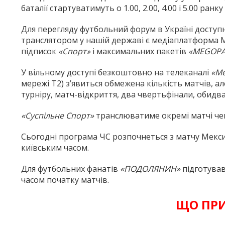
баталії стартуватимуть о 1.00, 2.00, 4.00 і 5.00 ранк
Для перегляду футбольний форум в Україні доступ
транслятором у нашій державі є медіаплатформа M
підписок
«Спорт»
і максимальних пакетів
«MEGOPA
У вільному доступі безкоштовно на телеканалі
«Me
мережі Т2) з’явиться обмежена кількість матчів, ал
турніру, матч-відкриття, два чвертьфінали, обидва 
«Суспільне Спорт»
транслюватиме окремі матчі че
Сьогодні програма ЧС розпочнеться з матчу Мексик
київським часом.
Для футбольних фанатів
«ПОДОЛЯНИН»
підготував
часом початку матчів.
ЩО ПРИ