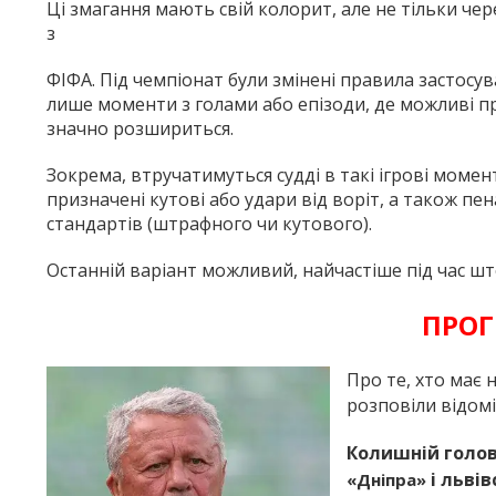
Ці змагання мають свій колорит, але не тільки че
з
ФІФА. Під чемпіонат були змінені правила застосу
лише моменти з голами або епізоди, де можливі пря
значно розшириться.
Зокрема, втручатимуться судді в такі ігрові моме
призначені кутові або удари від воріт, а також пена
стандартів (штрафного чи кутового).
Останній варіант можливий, найчастіше під час ш
ПРОГ
Про те, хто має
розповіли відомі
Колишній голов
і льві
«Дніпра»