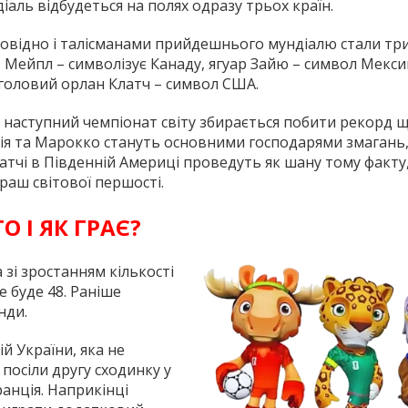
іаль відбудеться на полях одразу трьох країн.
овідно і талісманами прийдешнього мундіалю стали тр
 Мейпл – символізує Канаду, ягуар Зайю – символ Мекси
головий орлан Клатч – символ США.
 наступний чемпіонат світу збирається побити рекорд 
галія та Марокко стануть основними господарями змагань
 Матчі в Південній Америці проведуть як шану тому факту
раш світової першості.
О І ЯК ГРАЄ?
 зі зростанням кількості
е буде 48. Раніше
нди.
й України, яка не
посіли другу сходинку у
ранція. Наприкінці