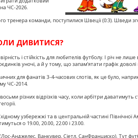
виграти додатковий
на ЧС-2026.
ого тренера команди, поступилися Швеції (0:3). Шведи з
КОЛИ ДИВИТИСЯ?
рність і стійкість для любителів футболу. І річ не лише
оєдинків уночі, а й у тому, що запам’ятати графік доволі
вичних для фанатів 3-4-часових слотів, як це було, напри
му ЧС-2014.
восьми різних відрізків часу, коли арбітри даватимуть 
егорії.
Східному узбережжі та в центральній частині Північної 
уться о 19.00, 20.00, 22.00 і 23.00.
(Лос-Анджелес, Ванкувер, Сіетл, СанФранциско). Тут фут