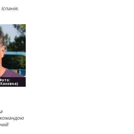
Іспанія.
Фото:
 Каховка)
а
ю командою
пний