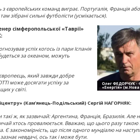
ь з європейських команд виграє. Португалія, Франція або 
там зібрані сильні футболісти (усміхається).
енер сімферопольської «Таврії»
:
гнозував успіх когось із пари Іспанія
будеться за океаном, можуть
 європеєць, який завжди добре
ТІ може досягати успіху за
Олег ФЕДОРЧУК - 
«Енергія» (м.Нова
их у світі.
іцентру» (Кам’янець-Подільський) Сергій НАГОРНЯК:
такі ж, як зазвичай: Аргентина, Франція, Бразилія. Але н
звичай хтось провалюється. Вважаю, що цього разу тако
. Є закономірність, що після одного мундіалю на насту
азнає невдачі, ось так і може бути.