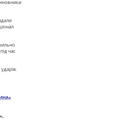
чиновники
ядали
ціонал
авильно
під час
ударів.
ИНА»
,
»