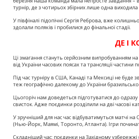
березня наша команда мала непросте завдання – 
турнір, де з чотирьох збірних лише одна виходила 
У півфіналі підопічні Сергія Реброва, вже колишнь
здолали поляків і пробилися до фінальної стадії.
ДЕ І 
Ці змагання стануть серйозним випробуванням на ві
від України часових поясах та трансляції частини п
Під час турніру в США, Канаді та Мексиці не буде з
теж географічно далекому до України бразильсько
Цьогоріч нам доведеться підготуватися до одразу 
свисток. Адже поєдинки розділили на дві часові кат
У зручніший для нас час відбуватимуться матчі на 
(Нью-Йорк, Маямі, Торонто, Атланта). Ігри починатим
Складніший час: поєдинки на Західному узбережжі 