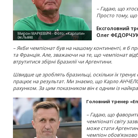
– Гадаю, що хтос
Просто тому, що 
Ексголовний тр
Мирон МАРКЕВИЧ - Фото: «Карпати»
Олег ФЕДОРЧУК
(м.Львів)
– Якби чемпіонат був на нашому континенті, я б про
та Франція. Але, зважаючи на те, що чемпіонат від
втрутитися збірні Бразилії чи Аргентини.
Швидше це зроблять бразильці, оскільки їх тренує
працює на результат. Ми знаємо, що Карло АНЧЕЛОТ
рахунком. За цим показником він є одним із найкращ
Головний тренер «Еп
– Гадаю, що фаворити 
чемпіонаті світу за
може стати Аргентина
чемпіон обов’язково з