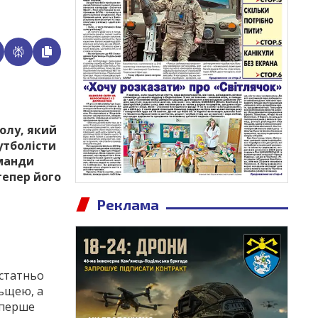
болу, який
утболісти
оманди
тепер його
Реклама
остатньо
льщею, а
вперше