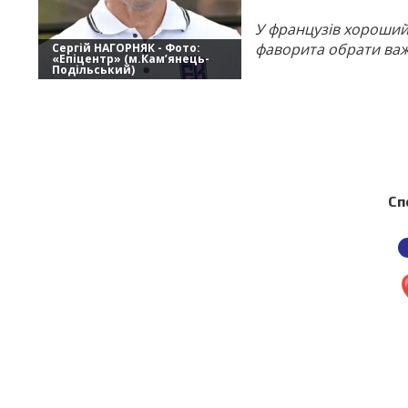
У французів хороший 
фаворита обрати важ
Сергій НАГОРНЯК - Фото:
«Епіцентр» (м.Кам’янець-
Подільський)
Сп