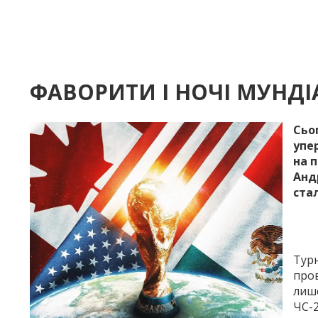
ФАВОРИТИ І НОЧІ МУНД
Сьог
упе
на 
Анд
ста
Турн
пров
лише
ЧС-2