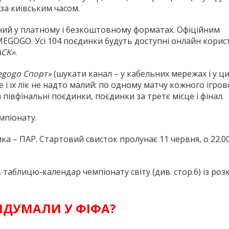
у за київським часом.
ний у платному і безкоштовному форматах. Офіційним
EGOGO. Усі 104 поєдинки будуть доступні онлайн кори
CK»
.
gogo Спорт»
(шукати канал – у кабельних мережах і у ц
е і їх лік не надто малий: по одному матчу кожного ігров
півфінальні поєдинки, поєдинки за третє місце і фінал.
мпіонату.
а – ПАР. Стартовий свисток пролунає 11 червня, о 22.00
 таблицю-календар чемпіонату світу (див. стор.6) із роз
ДУМАЛИ У ФІФА?