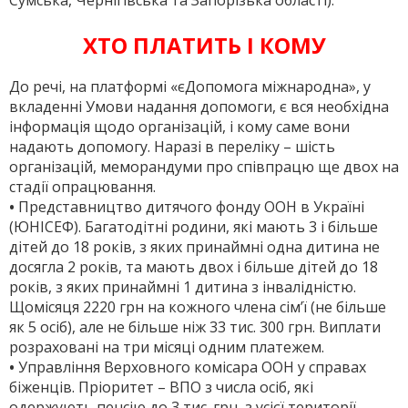
ХТО ПЛАТИТЬ І КОМУ
До речі, на платформі «єДопомога міжнародна», у
вкладенні Умови надання допомоги, є вся необхідна
інформація щодо організацій, і кому саме вони
надають допомогу. Наразі в пе­реліку – шість
організацій, меморандуми про співпрацю ще двох на
стадії опрацювання.
•
Представництво дитячого фонду ООН в Україні
(ЮНІСЕФ). Багатодітні родини, які мають 3 і більше
дітей до 18 років, з яких принаймні одна дитина не
досягла 2 років, та мають двох і більше дітей до 18
років, з яких принаймні 1 дитина з інвалідністю.
Щомісяця 2220 грн на кожного члена сім’ї (не більше
як 5 осіб), але не більше ніж 33 тис. 300 грн. Виплати
розраховані на три місяці одним платежем.
•
Управління Верховного комісара ООН у справах
біженців. Пріоритет – ВПО з числа осіб, які
одержують пенсію до 3 тис. грн, з усієї території