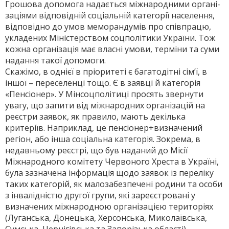
Грошова допомога нада­ється міжнародними органі­
заціями відповідній соціаль­ній категорії населення,
від­повідно до умов меморандумів про співпрацю,
укладених Міністерством соцполітики України. Тож
кожна організа­ція має власні умови, терміни та суми
надання такої допомоги.
Скажімо, в однієї в пріоритеті є багатодітні сім’ї, в
іншої – переселенці тощо. Є в заявці й категорія
«Пенсіонер». У Мінсоцполітиці просять звернути
увагу, що запити від міжнародних організацій на
реєст­ри заявок, як правило, мають декілька
критеріїв. Наприклад, це пенсіонер+визначений
регіон, або інша со­ціальна категорія. Зокрема, в
недавньому реєстрі, що був наданий до Місії
Міжнародного комітету Червоного Хреста в Україні,
була зазначена інформація щодо заявок із переліку
таких категорій, як малозабезпечені родини та особи
з інвалідністю другої групи, які зареєстровані у
визначених міжнародною організацією територіях
(Луганська, Донецька, Херсонська, Миколаївська,
Сумська, Чернігівська та Запорізька області).