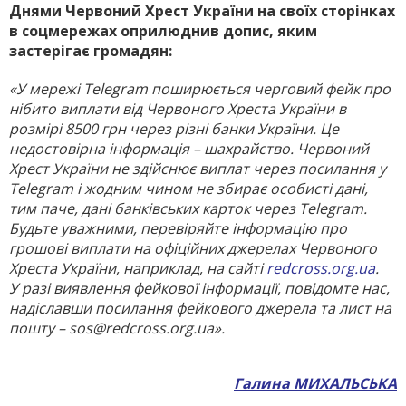
Днями Червоний Хрест України на своїх сторінках
в соцмережах оприлюднив допис, яким
застерігає громадян:
«У мережі Telegram поширюється черговий фейк про
нібито виплати від Червоного Хреста України в
розмірі 8500 грн через різні банки Украї­ни. Це
недостовірна інформація – шахрайство. Червоний
Хрест України не здійснює виплат через посилання у
Telegram і жодним чином не збирає особисті дані,
тим паче, дані банківських карток через Telegram.
Будьте уважними, перевіряйте інформацію про
грошові виплати на офіційних джерелах Червоного
Хреста України, наприклад, на сайті
redcross.org.ua
.
У разі виявлення фейкової інформації, повідомте нас,
надіславши посилання фейкового джерела та лист на
пошту – sos@redcross.org.ua».
Галина МИХАЛЬСЬКА