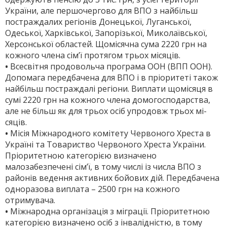
України, але першочергово для ВПО з найбільш
постраждалих регіонів Донецької, Луганської,
Одеської, Харківської, Запорізької, Миколаївської,
Херсонської областей. Щомісячна сума 2220 грн на
кожного члена сім’ї протягом трьох місяців.
•
Всесвітня продовольча програма ООН (ВПП ООН).
Допомага передбачена для ВПО і в пріоритеті також
найбільш постраждалі регіони. Виплати щомісяця в
сумі 2220 грн на кожного члена домогосподарства,
але не більш як для трьох осіб упродовж трьох мі­
сяців.
•
Місія Міжнародного комітету Червоного Хреста в
Україні та Товариство Червоного Хрес­та України.
Пріоритетною категорією визначено
малозабезпечені сім’ї, в тому числі із числа ВПО з
районів ведення активних бойових дій. Передбачена
одноразова виплата – 2500 грн на кожного
отримувача.
•
Міжнародна організація з міграції. Пріоритетною
категорією визначено осіб з інвалідністю, в тому