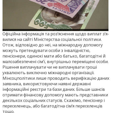
Офіційна інформація та ро­з’яснення щодо виплат з’я­
вилися на сайті Міністерства соціальної політики.
Отож, від­повідно до неї, на міжнародну допомогу
можуть претен­ду­вати особи з інвалідністю,
пенсіонери, одинокі мати або батько, багатодітні й
малозабезпечені сім’ї, внутрішньо пе­реміщені особи.
Рішення ви­плачувати чи не виплачувати гроші
ухвалюють виключно міжнародні організації.
Мінсоцполітики лише проводить верифікацію даних
заявника, використовуючи наявні державні
інформаційні реєстри та бази даних. Більше шансів
отримати фінансову допомогу мають представники
декількох соціальних статусів. Скажімо, пенсіонер і
переселенець, або багатодітна сім’я переселенців
тощо.