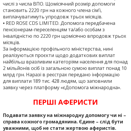
числі з числа ВПО. Щомісячний розмір допомоги
становить 2220 грн на кожного члена сім’ї,
виплачуватимуть упродовж трьох місяців.
•
RED ROSE CDS LIMITED. Допомога передбачена
пенсіонерам-­переселенцям та/або особам з
інвалідністю по 2220 грн щомісячно впродовж трьох
місяців.
За інформацією профільного міністерства, нині
реалізуються проєкти щодо додаткових виплат
найбільш вразливим категоріям на­селення для понад
2 мільйонів осіб із загальною сумою виплат понад 10
млрд грн. Наразі в реєстрах передано інформацію
для виплати 189 тис. 428 людям, що заповнили
заявку через платформу «єДопомога міжнародна».
ПЕРШІ АФЕРИСТИ
Подавати заявку на міжнародну допомогу чи ні –
справа кожного громадянина. Єдине – слід бути
уважними, щоб не стати жертвою аферистів.