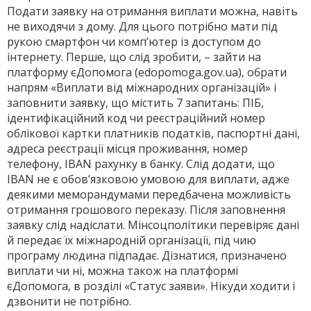
Подати заявку на отримання виплати можна, навіть
не виходячи з дому. Для цього по­трібно мати під
рукою смартфон чи комп’ютер із доступом до
інтернету. Перше, що слід зробити, – зайти на
платформу єДопомога (edopomoga.gov.ua), обрати
напрям «Виплати від міжнародних організацій» і
заповнити заявку, що містить 7 запитань: ПІБ,
ідентифікаційний код чи реєстраційний номер
облікової картки платників податків, паспортні дані,
адреса реєстрації місця проживання, номер
телефону, IBAN рахунку в банку. Слід додати, що
IBAN не є обов’язковою умовою для виплати, адже
деякими меморандумами передбачена можливість
отримання грошового переказу. Після заповнення
заявку слід надіслати. Мінсоцполітики перевіряє дані
й передає їх міжнародній організації, під чию
програму людина підпадає. Дізнатися, призначено
виплати чи ні, можна також на платформі
єДопомога, в розділі «Статус заяви». Нікуди ходити і
дзвонити не потрібно.