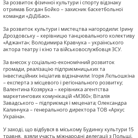
За розвиток фізичної культури і спорту відзнаку
отримав Богдан Бойко – захисник баскетбольної
команди «ДіДіБао».
За розвиток культури і мистецтва нагородили: Ірину
Дроздовську – керівницю танцювального колективу
«Аджанта»; Володимира Кравчука – українського
актора театру і кіно та військовослужбовця ЗСУ.
За внесок у соціально-економічний розвиток
громади, реалізацію підприємницьких та
інвестиційних ініціатив відзначили: Ігоря Лєпьошкіна
– експерта з місцевого і регіонального розвитку;
Валентина Козярука – керівника агентства
маркетингових комунікацій «М360»; Віталія
Завадського – підприємця і мецената; Олександра
Калинчука – генерального директора ТОВ «Аркус
Україна».
У заході, що відбувся в міському Будинку культури 15
травня, взяли участь міжнародні делегації з Польщі,