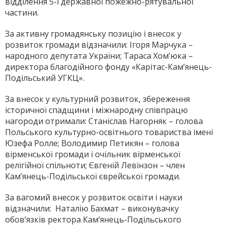
відділення 5-ї державної пожежно-рятувальної
частини.
За активну громадянську позицію і внесок у
розвиток громади відзначили: Ігоря Марчука –
народного депутата України; Тараса Хом’юка –
директора благодійного фонду «Карітас-Кам’янець-
Подільський УГКЦ».
За внесок у культурний розвиток, збереження
історичної спадщини і міжнародну співпрацю
нагороди отримали: Станіслав Нагорняк – голова
Польського культурно-освітнього товариства імені
Юзефа Ролле; Володимир Петикян – голова
вірменської громади і очільник вірменської
релігійної спільноти; Євгеній Левінзон – член
Кам’янець-Подільської єврейської громади.
За вагомий внесок у розвиток освіти і науки
відзначили: Наталію Бахмат – виконувачку
обов’язків ректора Кам’янець-Подільського