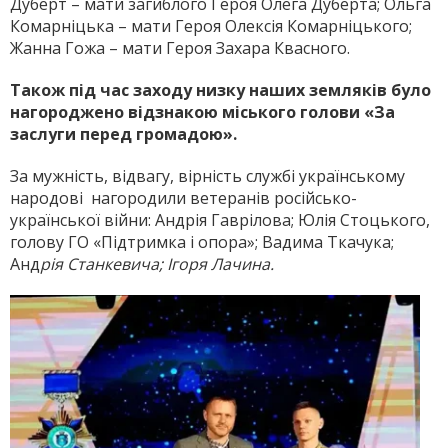
Дуберт – мати загиблого Героя Олега Дуберта; Ольга
Комарніцька – мати Героя Олексія Комарніцького;
Жанна Гожа – мати Героя Захара Квасного.
Також під час заходу низку наших земляків було
нагороджено відзнакою міського голови «За
заслуги перед громадою».
За мужність, відвагу, вірність службі українському
народові нагородили ветеранів російсько-
української війни: Андрія Гаврілова; Юлія Стоцького,
голову ГО «Підтримка і опора»; Вадима Ткачука;
Анд
рія Станкевича; Ігоря Лачина.