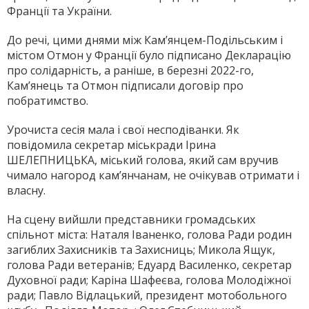
Франції та України.
До речі, цими днями між Кам’янцем-Подільським і
містом Отмон у Франції було підписано Декларацію
про солідарність, а раніше, в березні 2022-го,
Кам’янець та Отмон підписали договір про
побратимство.
Урочиста сесія мала і свої несподіванки. Як
повідомила секретар міськради Ірина
ШЕЛЕПНИЦЬКА, міський голова, який сам вручив
чимало нагород кам’янчанам, не очікував отримати і
власну.
На сцену вийшли представники громадських
спільнот міста: Наталя Іваненко, голова Ради родин
загиблих Захисників та Захисниць; Микола Ящук,
голова Ради ветеранів; Едуард Василенко, секретар
Духовної ради; Каріна Шафеєва, голова Молодіжної
ради; Павло Відлацький, президент мотобольного