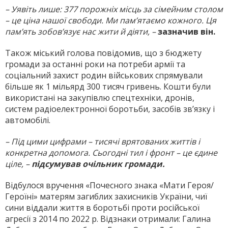
– Уявіть лише: 377 порожніх місць за сімейним столом
– це ціна нашої свободи. Ми пам’ятаємо кожного. Ця
пам’ять зобов’язує нас жити й діяти, –
зазначив він.
Також міський голова повідомив, що з бюджету
громади за останні роки на потреби армії та
соціальний захист родин військових спрямували
більше як 1 мільярд 300 тисяч гривень. Кошти були
використані на закупівлю спецтехніки, дронів,
систем радіоелектронної боротьби, засобів зв’язку і
автомобілі.
– Під цими цифрами – тисячі врятованих життів і
конкретна допомога. Сьогодні тил і фронт – це єдине
ціле, –
підсумував очільник громади.
Відбулося вручення «Почесного знака «Мати Героя/
Героїні» матерям загиблих захисників України, чиї
сини віддали життя в боротьбі проти російської
агресії з 2014 по 2022 р. Відзнаки отримали: Галина