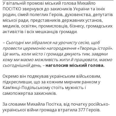
У вітальній промові міський голова Михайло
ПОСІТКО звернувся до захисників України та їхніх
родин, сімей полеглих Героїв, духовенства, депутатів
міської ради, представників державних установ,
медиків, освітян, промисловців, бізнесу, громадських
активістів і всіх мешканців громади.
– Сьогодні ми зібралися на урочисту сесію, щоб
провести церемонію нагородження «Творець історії».
Це мить, коли місто і громада дякують тим, завдяки
кому ми маємо можливість жити й працювати, маємо
сьогоднішній день, –
наголосив міський голова.
Окремо він подякував українським військовим,
підкресливши, що за кожним мирним ранком у
Кам’янці-Подільському стоїть мужність і
самопожертва захисників.
За словами Михайла Посітка, від початку російсько-
української війни громада втратила 377 Героїв.