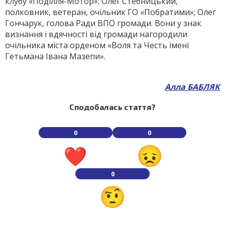
клубу «Поділля-Мотор»; Олег Стебницький,
полковник, ветеран, очільник ГО «Побратими»; Олег
Гончарук, голова Ради ВПО громади. Вони у знак
визнання і вдячності від громади нагородили
очільника міста орденом «Воля та Честь імені
Гетьмана Івана Мазепи».
Алла БАБЛЯК
Сподобалась стаття?
0
0
0