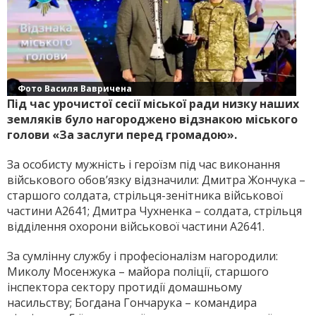
Фото Василя Вавричена
Під час урочистої сесії міської ради низку наших
земляків було нагороджено відзнакою міського
голови «За заслуги перед громадою».
За особисту мужність і героїзм під час виконання
військового обов’язку відзначили: Дмитра Жончука –
старшого солдата, стрільця-зенітника військової
частини А2641; Дмитра Чухненка – солдата, стрільця
відділення охорони військової частини А2641.
За сумлінну службу і професіоналізм нагородили:
Миколу Мосенжука – майора поліції, старшого
інспектора сектору протидії домашньому
насильству; Богдана Гончарука – командира