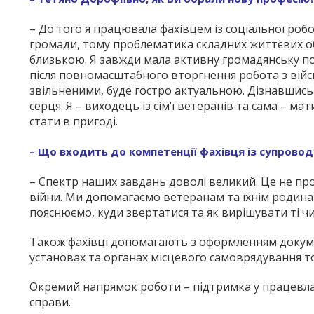
– До того я працювала фахівцем із соціальної роб
громади, тому проблематика складних життєвих о
близькою. Я завжди мала активну громадянську по
після повномасштабного вторгнення робота з вій
звільненими, буде гостро актуальною. Дізнавшись 
серця. Я – виходець із сім’ї ветеранів та сама – 
стати в пригоді.
– Що входить до компетенції фахівця із супровод
– Спектр наших завдань доволі великий. Це не про
війни. Ми допомагаємо ветеранам та їхнім родина
пояснюємо, куди звертатися та як вирішувати ті чи
Також фахівці допомагають з оформленням докуме
установах та органах місцевого самоврядування т
Окремий напрямок роботи – підтримка у працевлаш
справи.