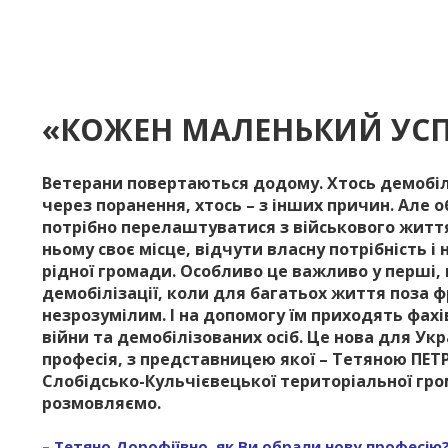
«КОЖЕН МАЛЕНЬКИЙ УСПІ
Ветерани повертаються додому. Хтось демобілі
через поранення, хтось – з інших причин. Але об
потрібно перелаштуватися з військового життя
ньому своє місце, відчути власну потрібність і
рідної громади. Особливо це важливо у перші, 
демобілізації, коли для багатьох життя поза 
незрозумілим. І на допомогу їм приходять фахі
війни та демобілізованих осіб. Це нова для Ук
професія, з представницею якої – Тетяною ПЕ
Слобідсько-Кульчієвецької територіальної гро
розмовляємо.
– Тетяно Дорофіївно, як Ви обрали нову професію