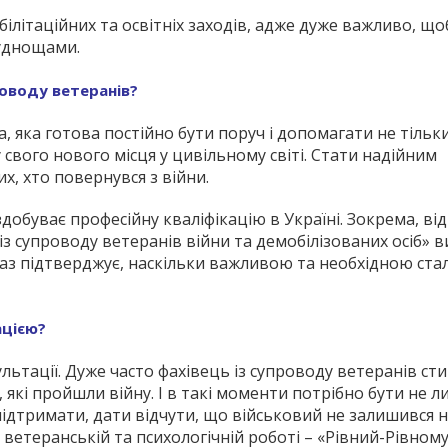
ілітаційних та освітніх заходів, адже дуже важливо, щ
руднощами.
роводу ветеранів?
 яка готова постійно бути поруч і допомагати не тільки
свого нового місця у цивільному світі. Стати надійним
х, хто повернувся з війни.
 здобуває професійну кваліфікацію в Україні. Зокрема, ві
із супроводу ветеранів війни та демобілізованих осіб» 
з підтверджує, наскільки важливою та необхідною ста
ацією?
льтації. Дуже часто фахівець із супроводу ветеранів сти
кі пройшли війну. І в такі моменти потрібно бути не л
підтримати, дати відчути, що військовий не залишився н
ветеранській та психологічній роботі – «Рівний-Рівному