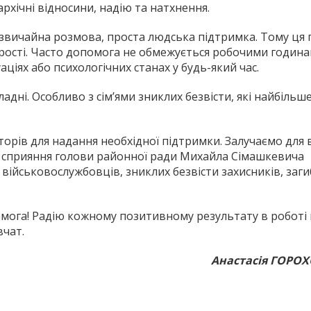
архічні відносини, надію та натхнення.
 звичайна розмова, проста людська підтримка. Тому ця 
щирості. Часто допомога не обмежується робочими годин
ціях або психологічних станах у будь-який час.
ладні. Особливо з сім’ями зниклих безвісти, які найбіль
орів для надання необхідної підтримки. Залучаємо для 
За сприяння голови районної ради Михайла Сімашкевича
 військовослужбовців, зниклих безвісти захисників, заг
емога! Радію кожному позитивному результату в роботі
вчат.
Анастасія ГОРОХ