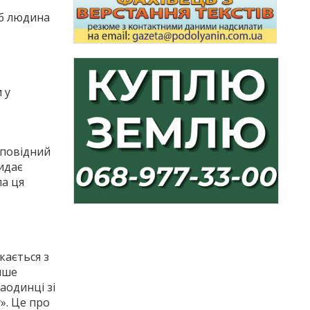
об людина
 у
дповідний
видає
ла ця
кається з
ише
аодинці зі
». Це про