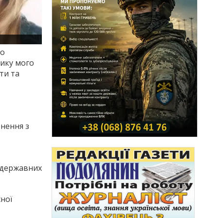
то
лику мого
ти та
рнення з
 державних
ної