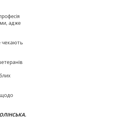
професія
ами, адже
ше чекають
ветеранів
иблих
 щодо
ОЛІНСЬКА.