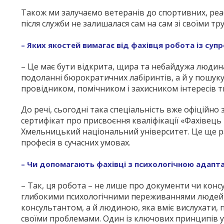
Також ми залучаємо ветеранів до спортивних, реаб
після служби не залишалася сам на сам зі своїми т
– Яких якостей вимагає від фахівця робота із суп
– Це має бути відкрита, щира та небайдужа людина,
подоланні бюрократичних лабіринтів, а й у пошуку 
провідником, помічником і захисником інтересів ти
До речі, сьогодні така спеціальність вже офіційно
сертифікат про присвоєння кваліфікації «Фахівець 
Хмельницький національний університет. Це ще ра
професія в сучасних умовах.
– Чи допомагають фахівці з психологічною адапт
– Так, ця робота – не лише про документи чи консу
глибокими психологічними переживаннями людей, я
консультантом, а й людиною, яка вміє вислухати, 
своїми проблемами. Один із ключових принципів у 