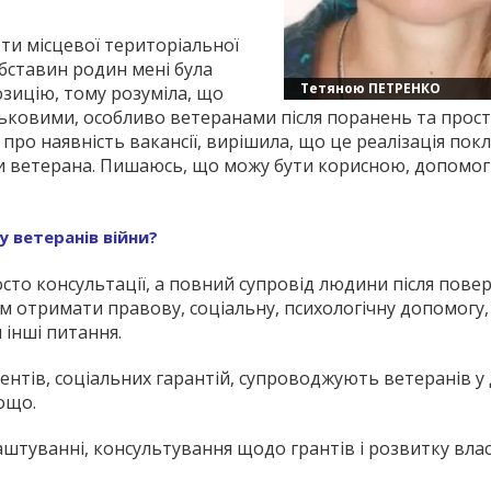
оти місцевої територіальної
бставин родин мені була
Тетяною ПЕТРЕНКО
зицію, тому розуміла, що
ськовими, особливо ветеранами після поранень та прос
про наявність вакансії, вирішила, що це реалізація пок
мати ветерана. Пишаюсь, що можу бути корисною, допомог
у ветеранів війни?
сто консультації, а повний супровід людини після пове
м отримати правову, соціальну, психологічну допомогу,
 інші питання.
нтів, соціальних гарантій, супроводжують ветеранів у
ощо.
туванні, консультування щодо грантів і розвитку влас