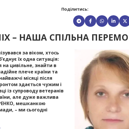
Поділитись:
Х – НАША СПІЛЬНА ПЕРЕМО
зувався за віком, хтось
’єднує їх одна ситуація:
 на цивільне, знайти в
 надійне плече країни та
найважчі місяці після
фронтом здається чужим і
вці із супроводу ветеранів
раїни, але дуже важлива
ТРЕНКО, мешканкою
мади, – ми сьогодні
?