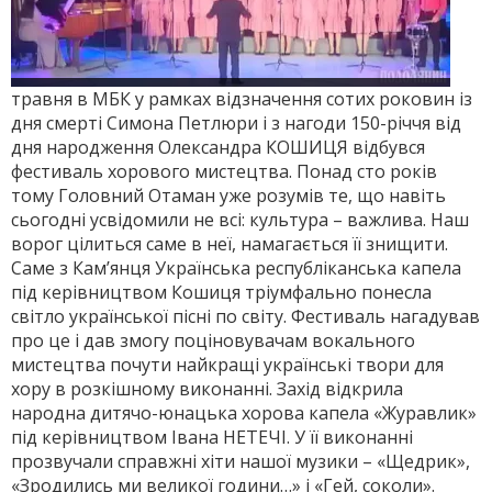
травня в МБК у рамках відзначення сотих роковин із
дня смерті Симона Петлюри і з нагоди 150-річчя від
дня народження Олександра КОШИЦЯ відбувся
фестиваль хорового мистецтва. Понад сто років
тому Головний Отаман уже розумів те, що навіть
сьогодні усвідомили не всі: культура – важлива. Наш
ворог цілиться саме в неї, намагається її знищити.
Саме з Кам’янця Українська республіканська капела
під керівництвом Кошиця тріумфально понесла
світло української пісні по світу. Фестиваль нагадував
про це і дав змогу поціновувачам вокального
мистецтва почути найкращі українські твори для
хору в розкішному виконанні. Захід відкрила
народна дитячо-юнацька хорова капела «Журавлик»
під керівництвом Івана НЕТЕЧІ. У її виконанні
прозвучали справжні хіти нашої музики – «Щедрик»,
«Зродились ми великої години…» і «Гей, соколи».