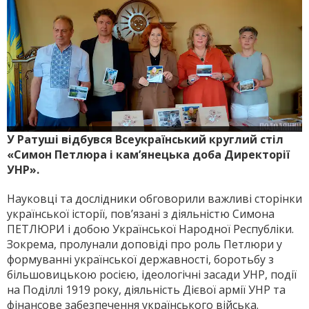
У Ратуші відбувся Всеукраїнський круглий стіл
«Симон Петлюра і кам’янецька доба Директорії
УНР».
Науковці та дослідники обговорили важливі сторінки
української історії, пов’язані з діяльністю Симона
ПЕТЛЮРИ і добою Української Народної Республіки.
Зокрема, пролунали доповіді про роль Петлюри у
формуванні української державності, боротьбу з
більшовицькою росією, ідеологічні засади УНР, події
на Поділлі 1919 року, діяльність Дієвої армії УНР та
фінансове забезпечення українського війська.