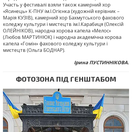
Участь у фестивалі взяли також камерний хор
«Ясинець» К-ПНУ ім.І.Огієнка (художній керівник –
Марія КУЗІВ), камерний хор Бахмутського фахового
коледжу культури і мистецтв ім.І.Карабиця (Олексій
ОЛЕЙНІКОВ), народна хорова капела «Мелос»
(Любов МАРТИНЮК) і народна академічна хорова
капела «Гомін» фахового коледжу культури і
мистецтв (Ольга БОДНАР).
Ірина ПУСТИННІКОВА.
ФОТОЗОНА ПІД ГЕНШТАБОМ