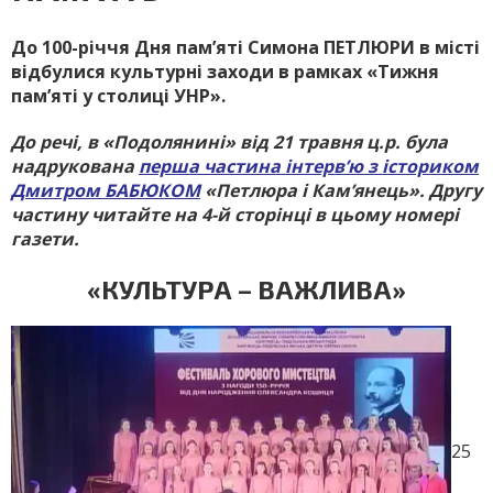
До 100-річчя Дня пам’яті Симона ПЕТЛЮРИ в місті
відбулися культурні заходи в рамках «Тижня
пам’яті у столиці УНР».
До речі, в «Подолянині» від 21 травня ц.р. була
надрукована
перша частина інтерв’ю з істориком
Дмитром БАБЮКОМ
«Петлюра і Кам’янець». Другу
частину читайте на 4-й сторінці в цьому номері
газети.
«КУЛЬТУРА – ВАЖЛИВА»
25