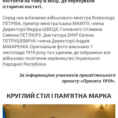
постояти на тому ж місці, де перебували
історичні постаті.
Серед них впізнаємо військового міністра Всеволода
ПЕТРІВА, прем’єр-міністра Ісаака МАЗЕПУ, члена
Директорії Федіра ШВЕЦЯ, Головного Отамана
Симона ПЕТЛЮРУ, Диктатора ЗУНР Євгена
ПЕТРУШЕВИЧА і члена Директорії Андрія
МАКАРЕНКА. Оригінальне фото виконано 1
листопада 1919 року та є єдиним, де зображено все
військово-політичне керівництво Української
Народної Республіки.
За інформацією учасників просвітянського
проєкту «Присяга 1919».
КРУГЛИЙ СТІЛ І ПАМ’ЯТНА МАРКА